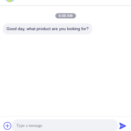
সব
6:08 AM
Good day, what product are you looking for?
পানির গুণমান সেন্সর
নির্ভুল চাপ সেন্সর
তরল স্তর মিটার
রাডার লেভেল ট্রান্সমিটার
আল্ট্রাসোনিক ট্রান্সডুসার সেন্সর
অতিস্বনক ফ্লো মিটার
ইলেক্ট্রোম্যাগনেটিক ফ্লো
ইলেকট্রনিক জাইরোস্কোপ
মিটার
সেন্সর
সাবস্ক্রাইব