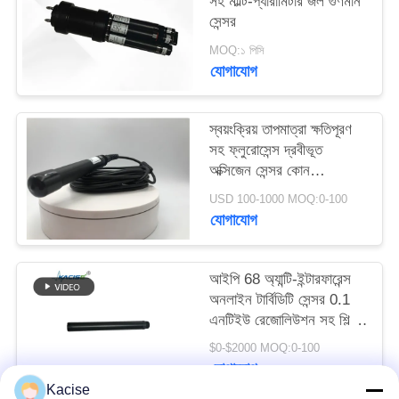
সহ মাল্টি-প্যারামিটার জল গুণমান
উদ্ধৃতির
সেন্সর
জন্য
MOQ:১ পিসি
যোগাযোগ
আবেদন
স্বয়ংক্রিয় তাপমাত্রা ক্ষতিপূরণ
SITEMAP
সহ ফ্লুরোসেন্স দ্রবীভূত
অক্সিজেন সেন্সর কোন
গোপনীয়তা
ইলেক্ট্রোলাইট প্রয়োজন এবং
USD 100-1000 MOQ:0-100
RS485 আউটপুট
নীতি
যোগাযোগ
আইপি 68 অ্যান্টি-ইন্টারফারেন্স
অনলাইন টার্বিডিটি সেন্সর 0.1
এনটিইউ রেজোলিউশন সহ শিল্প
জল মানের পর্যবেক্ষণের জন্য
$0-$2000 MOQ:0-100
যোগাযোগ
Kacise