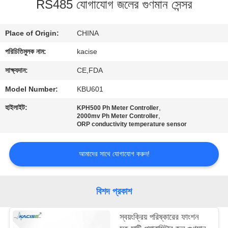
RS485 যোগাযোগ জলের গুণমান সেন্সর
মান
Place of Origin:
CHINA
নিয়ন্ত্রণ
পরিচিতিমুলক নাম:
kacise
আমাদের
সাক্ষ্যদান:
CE,FDA
সাথে
Model Number:
KBU601
যোগাযোগ
হাইলাইট:
,
KPH500 Ph Meter Controller
,
2000mv Ph Meter Controller
করুন
ORP conductivity temperature sensor
খবর
আমাদের সাথে যোগাযোগ করুন!
সব
বিশদ প্রকাশ
ক্ষেত্রেই
স্বয়ংক্রিয় পরিষ্কারের ফাংশন