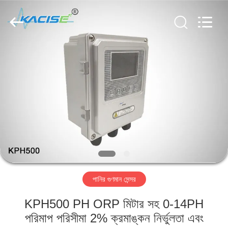
Xi'an
Kacise
Optronics
Co.,Ltd..
All
Rights
Reserved.
বাড়ি
পণ্য
ভিডিও
আমাদের
সম্পর্কে
পানির গুণমান সেন্সর
কারখানা
KPH500 PH ORP মিটার সহ 0-14PH
ভ্রমণ
পরিমাপ পরিসীমা 2% ক্রমাঙ্কন নির্ভুলতা এবং