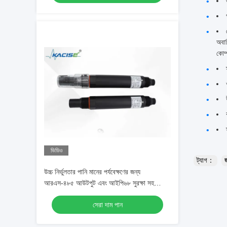
অবাঞ
কোম
ভিডিও
ট্যাগ：
জ
উচ্চ নির্ভুলতার পানি মানের পর্যবেক্ষণের জন্য
আরএস-৪৮৫ আউটপুট এবং আইপি৬৮ সুরক্ষা সহ
কেডব্লিউএস-৩৮০ ডিজিটাল টিডিএস সেন্সর
সেরা দাম পান