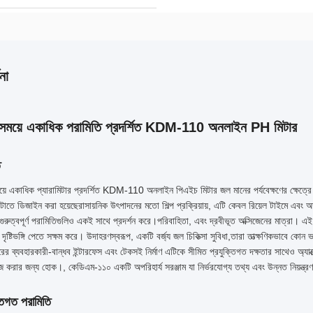
না
ময়ে একাধিক পরামিতি প্রদর্শিত KDM-110 অনলাইন PH মিটার
ি
ে একাধিক প্যারামিটার প্রদর্শিত KDM-110 অনলাইন পিএইচ মিটার জল মানের পর্যবেক্ষণের ক্ষেত্রে এ
েটাতে ডিজাইন করা হয়েছেরাসায়নিক উৎপাদনের মতো শিল্প প্রক্রিয়ায়, এটি কেবল রিয়েল টাইমে এবং অ
 গুরুত্বপূর্ণ পরামিতিগুলিও একই সাথে প্রদর্শন করে।পরিবাহিতা, এবং দ্রবীভূত অক্সিজেনের মাত্রা। এই
 দৃষ্টিভঙ্গি পেতে সক্ষম করে। উদাহরণস্বরূপ, একটি বর্জ্য জল চিকিত্সা সুবিধা,তারা তাত্ক্ষণিকভাবে 
রের ব্যবহারকারী-বান্ধব ইন্টারফেস এবং টেকসই নির্মাণ এটিকে সীমিত প্রযুক্তিগত দক্ষতার সাথেও অ্য
জ করার জন্য হোক।, কেডিএম-১১০ একটি অপরিহার্য সরঞ্জাম যা নির্ভরযোগ্য তথ্য এবং উন্নত নিয়ন্ত্র
্তিগত পরামিতি