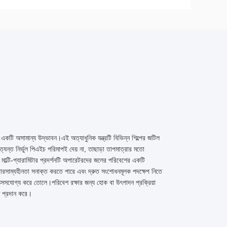
কটি অসামান্য উদ্ভাবন।এই অত্যাধুনিক যন্ত্রটি বিভিন্ন শিল্পের জটিল
ত্যন্ত নির্ভুল পিএইচ পরিমাপই দেয় না, তাছাড়া তাপমাত্রার মতো
 মাল্টি-প্যারামিটার প্রদর্শনটি অপারেটরদের জলের পরিবেশের একটি
কোন ভারসাম্যহীনতা সনাক্ত করতে পারে এবং দ্রুত সংশোধনমূলক পদক্ষেপ নিতে
াক্সেসযোগ্য করে তোলে।পরিবেশ রক্ষার জন্য হোক বা উৎপাদন প্রক্রিয়া
ণ প্রদান করে।