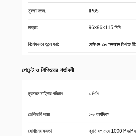
সুরক্ষা স্তর:
IP65
মাত্রা:
96×96×115 মিমি
বিশেষভাবে তুলে ধরা:
কেডিএম-১১০ অনলাইন পিএইচ মিট
পেমেন্ট ও শিপিংয়ের শর্তাবলী
ন্যূনতম চাহিদার পরিমাণ
১ পিসি
ডেলিভারি সময়
৫-৮ কার্যদিবস
যোগানের ক্ষমতা
প্রতি সপ্তাহে 1000 পিস/পিস