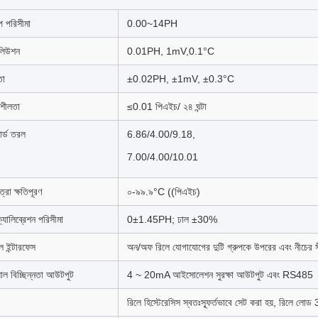
প পরিসীমা
0.00~14PH
লিউশন
0.01PH, 1mV,0.1°C
তা
±0.02PH, ±1mV, ±0.3°C
িশীলতা
≤0.01 পিএইচ/ ২৪ ঘন্টা
্ডার্ড তরল
6.86/4.00/9.18,
7.00/4.00/10.01
্রা ক্ষতিপূরণ
০-৯৯.৯°C ((পিএইচ)
যালিব্রেশন পরিসীমা
0±1.45PH; ঢাল ±30%
োল ইন্টারফেস
অন/অফ রিলে যোগাযোগের দুটি গ্রুপকে উপরের এবং নীচের সীমান
যাল বিচ্ছিন্নতা আউটপুট
4 ~ 20mA আইসোলেশন সুরক্ষা আউটপুট এবং RS485
রিলে হিস্টেরেসিস স্বতঃস্ফূর্তভাবে সেট করা হয়, রিলে 