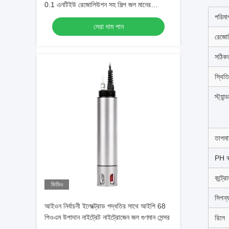
0.1 এনটিইউ রেজোলিউশন সহ শিল্প জল মানের
পর্যবেক্ষণের জন্য
পরিমা
সেরা দাম পান
রেজো
সঠিক
স্থিত
স্ট্যান
তাপমাত
PH ক্
কন্ট্র
ভিডিও
সিগন্
আইওন নির্বাচনী ইলেক্ট্রোড পদ্ধতির সাথে আইপি 68
পিওএম উপাদান নাইট্রেট নাইট্রোজেন জল গুণমান সেন্সর
রিলে