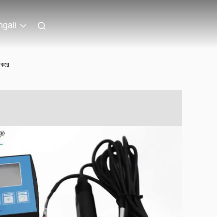
gali
 করে