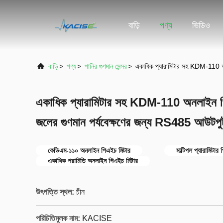
বাড়ি
পণ্য
ভিডিও
বাড়ি
>
পণ্য
>
পানির গুণমান সেন্সর
>
একাধিক প্যারামিটার সহ KDM-110 অনল
একাধিক প্যারামিটার সহ KDM-110 অনলাইন পি
জলের গুণমান পর্যবেক্ষণের জন্য RS485 আউটপুট
কেডিএম-১১০ অনলাইন পিএইচ মিটার
মাল্টিপল প্যারামিটার
একাধিক পরামিতি অনলাইন পিএইচ মিটার
উৎপত্তি স্থল:
চীন
পরিচিতিমুলক নাম:
KACISE