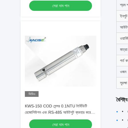
শ্রম শ
সেরা দাম পান
ইনপুট
আউটপ
ওয়ার্
মাত্রা
গর্ত 
ওজন
সুরক্ষ
ভিডিও
বৈশিষ্ট্য
KWS-150 COD সেন্সর 0.1NTU টার্বিডিটি
রেজোলিউশন এবং RS-485 আউটপুট ব্যবহার করে
ডুয়াল-ওয়েভেলংথ ইউভি শোষণ
সেরা দাম পান