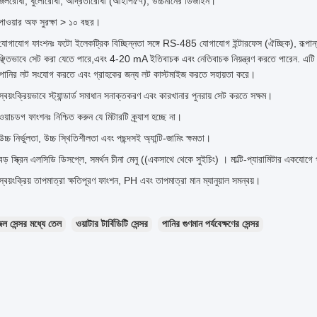
জলরোধী, ধুলোরোধী, আর্দ্রতারোধী (আইপি৫৭), উচ্চমানের ডিজাইন।
পাওয়ার অফ সুরক্ষা > ১০ বছর।
যোগাযোগ ফাংশনঃ ফটো ইলেকট্রিক বিচ্ছিন্নতা সঙ্গে RS-485 যোগাযোগ ইন্টারফেস (ঐচ্ছিক), র
্ছিতভাবে সেট করা যেতে পারে,এবং 4-20 mA ইতিবাচক এবং নেতিবাচক নিয়ন্ত্রণ করতে পারেন. এটি ব্
্পানির লট সংযোগ করতে এবং গ্রাহকের জন্য লট কাস্টমাইজ করতে সহায়তা করে।
স্বয়ংক্রিয়ভাবে স্ট্যান্ডার্ড সমাধান সনাক্তকরণ এবং কারখানার পুনরায় সেট করতে সক্ষম।
ওয়াচডগ ফাংশনঃ নিশ্চিত করুন যে মিটারটি ক্র্যাশ হচ্ছে না।
উচ্চ নির্ভুলতা, উচ্চ স্থিতিশীলতা এবং পছন্দসই অ্যান্টি-জামিং ক্ষমতা।
বড় স্ক্রিন এলসিডি ডিসপ্লে, সমর্থন চীনা মেনু ((একসাথে থেকে সুইচিং) । মাল্টি-প্যারামিটার একযোগে 
স্বয়ংক্রিয় তাপমাত্রা ক্ষতিপূরণ ফাংশন, PH এবং তাপমাত্রা মান ম্যানুয়াল সমন্বয়।
ল সেন্সর মধ্যে তেল
ওয়াটার টার্বিডিটি সেন্সর
পানির গুণমান পর্যবেক্ষণের সেন্সর