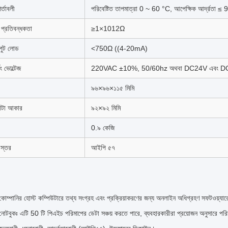
র্তাবলী
পরিবেষ্টিত তাপমাত্রা 0 ~ 60 °C, আপেক্ষিক আর্দ্রতা ≤
 প্রতিবন্ধকতা
≥1×1012Ω
ুট লোড
<750Ω ((4-20mA)
কিং ভোল্টেজ
220VAC ±10%, 50/60hz অথবা DC24V এবং 
৯৬×৯৬×১১৫ মিমি
কাটা আকার
৯২×৯২ মিমি
0.৯ কেজি
া স্তর
আইপি ৫৭
কোম্পানির হোস্ট কম্পিউটারে তথ্য সংগ্রহ এবং প্রক্রিয়াকরণের জন্য অনলাইন অধিগ্রহণ সফটওয়্যা
নোটবুকঃ এটি 50 টি পিএইচ পরিমাপের ডেটা সঞ্চয় করতে পারে, ব্যবহারকারীরা প্রয়োজন অনুসারে পর