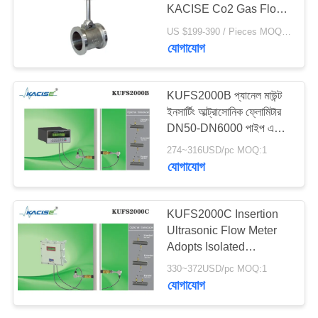
KACISE Co2 Gas Flow
উদ্ধৃতির
Meter
US $199-390 / Pieces MOQ:1 Piece/Pieces
জন্য
যোগাযোগ
আবেদন
KUFS2000B প্যানেল মাউন্ট
সাইট
ইনসার্টিং আল্ট্রাসোনিক ফ্লোমিটার
DN50-DN6000 পাইপ এবং
ম্যাপ
RS485 MODBUS
274~316USD/pc MOQ:1
ইন্টারফেসের জন্য ± 1% নির্ভুলতার
যোগাযোগ
গোপনীয়তা
সাথে
নীতি
KUFS2000C Insertion
Ultrasonic Flow Meter
Adopts Isolated
Explosion Proof
330~372USD/pc MOQ:1
যোগাযোগ