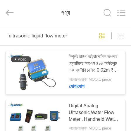
Xi'an
Kacise
Optronics
পণ্য
Co.,Ltd..
All
Rights
Reserved.
বাড়ি
ultrasonic liquid flow meter
পণ্য
স্প্লিট টাইপ আল্ট্রাসোনিক ডপলার
ফ্লোমিটার আরএস ৪৮৫ আউটপুট
ভিডিও
এবং ব্যাটারি চালিত 0.02m ₹
10.00m জলের গভীরতা
আলোচনাযোগ্য MOQ:1 piece
পরিমাপের জন্য
আমাদের
যোগাযোগ
সম্পর্কে
Digital Analog
Ultrasonic Water Flow
কারখানা
Meter , Handheld Water
ভ্রমণ
Flow Meter
আলোচনাযোগ্য MOQ:1 piece