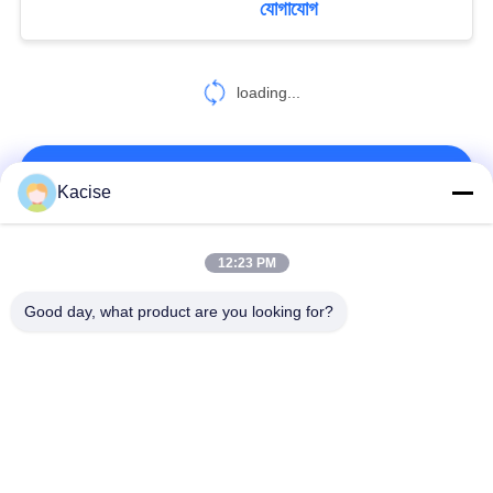
যোগাযোগ
loading...
আমাদের সাথে যোগাযোগ করুন!
Kacise
সব
12:23 PM
Good day, what product are you looking for?
পানির গুণমান সেন্সর
নির্ভুল চাপ সেন্সর
তরল স্তর মিটার
রাডার লেভেল ট্রান্সমিটার
আল্ট্রাসোনিক ট্রান্সডুসার সেন্সর
অতিস্বনক ফ্লো মিটার