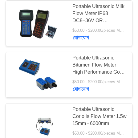
Portable Ultrasonic Milk
Flow Meter IP68
DC8~36V OR
AC85~265V
$50.00 - $200.00/pieces MOQ:১ পিসি
যোগাযোগ
Portable Ultrasonic
Bitumen Flow Meter
High Performance Good
Price
$50.00 - $200.00/pieces MOQ:১ পিসি
যোগাযোগ
Portable Ultrasonic
Coriolis Flow Meter 1.5w
15mm - 6000mm
$50.00 - $200.00/pieces MOQ:১ পিসি