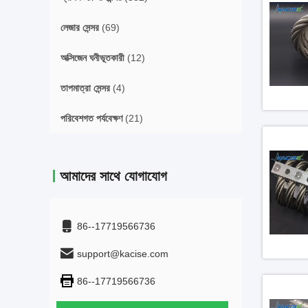
লেজার সেন্সর
(69)
অক্সিজেন ঘনীভূতকারী
(12)
তাপমাত্রা সেন্সর
(4)
পরিবেশগত পর্যবেক্ষণ
(21)
আমাদের সাথে যোগাযোগ
86--17719566736
support@kacise.com
86--17719566736