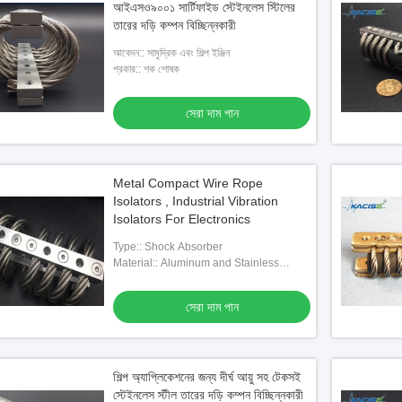
আইএসও৯০০১ সার্টিফাইড স্টেইনলেস স্টিলের
তারের দড়ি কম্পন বিচ্ছিন্নকারী
আবেদন:: সামুদ্রিক এবং শিল্প ইঞ্জিন
প্রকার:: শক শোষক
সেরা দাম পান
Metal Compact Wire Rope
Isolators , Industrial Vibration
Isolators For Electronics
Type:: Shock Absorber
Material:: Aluminum and Stainless
steela
সেরা দাম পান
শিল্প অ্যাপ্লিকেশনের জন্য দীর্ঘ আয়ু সহ টেকসই
স্টেইনলেস স্টীল তারের দড়ি কম্পন বিচ্ছিন্নকারী