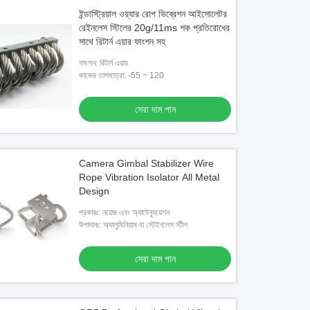
ইন্ডাস্ট্রিয়াল ওয়্যার রোপ ভিব্রেশন আইসোলেটর
রেইনলেস স্টিলের 20g/11ms শক প্রতিরোধের
সাথে রিটার্ন এয়ার ফাংশন সহ
ফাংশন: রিটার্ন এয়ার
কাজের তাপমাত্রা: -55 ~ 120
সেরা দাম পান
Camera Gimbal Stabilizer Wire
Rope Vibration Isolator All Metal
Design
প্রকারঃ: নয়েজ এবং অ্যাটেন্যুয়েশন
উপাদানঃ: অ্যালুমিনিয়াম বা স্টেইনলেস স্টীল
সেরা দাম পান