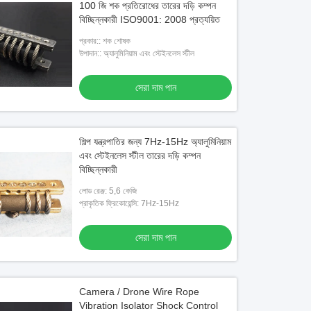
100 জি শক প্রতিরোধের তারের দড়ি কম্পন
বিচ্ছিন্নকারী ISO9001: 2008 প্রত্যয়িত
প্রকার:: শক শোষক
উপাদান:: অ্যালুমিনিয়াম এবং স্টেইনলেস স্টীল
সেরা দাম পান
শিল্প যন্ত্রপাতির জন্য 7Hz-15Hz অ্যালুমিনিয়াম
এবং স্টেইনলেস স্টীল তারের দড়ি কম্পন
বিচ্ছিন্নকারী
লোড রেঞ্জ: 5,6 কেজি
প্রাকৃতিক ফ্রিকোয়েন্সি: 7Hz-15Hz
সেরা দাম পান
Camera / Drone Wire Rope
Vibration Isolator Shock Control