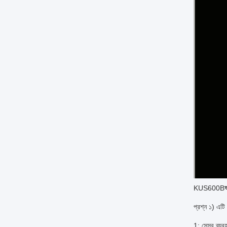
KUS600B
প্রশ্ন ১) এট
1: সেন্সর ব্যব