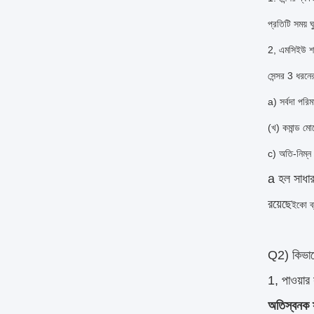
প্রতিটি সময় ঘু
2, এমসিইউ শক্
সেন্সর 3 ধরন
a) সর্বদা পরি
(খ) কমান্ড মো
c) অতি-নিম্
a হল সাধার
রয়েছে
ইকো ব্
Q2) কিভা
1, পাওয়ার 
অতিস্বনক স