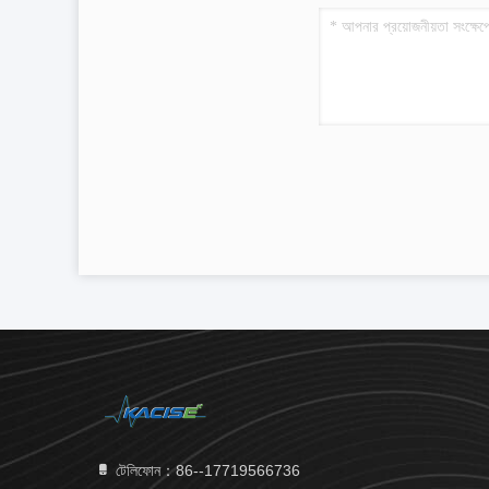
টেলিফোন：86--17719566736