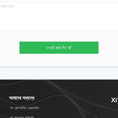
এখনই জমা দিন
আমাদের সম্বন্ধে
Xi
কোম্পানির প্রোফাইল
কারখানা পরিদর্শন