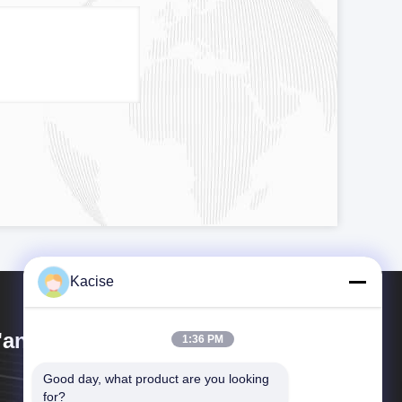
Kacise
'an Kacise Optronics Co.,Ltd.
1:36 PM
Good day, what product are you looking 
for?