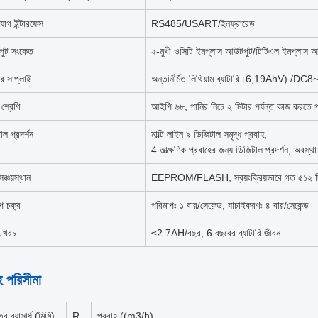
োগ ইন্টারফেস
RS485/USART/ইনফ্রারেড
ুট সংকেত
২-মুখী ওসিটি ইমপ্লাস আউটপুট/টিটিএল ইমপ্লা
ার সাপ্লাই
অন্তর্নির্মিত লিথিয়াম ব্যাটারি।6,19AhV) /DC8
া শ্রেণি
আইপি ৬৮, পানির নিচে ২ মিটার পর্যন্ত কাজ করতে প
াল প্রদর্শন
মাল্টি লাইন ৯ ডিজিটাল সমৃদ্ধ প্রবাহ,
4 তাত্ক্ষণিক প্রবাহের জন্য ডিজিটাল প্রদর্শন, অবস্
ঞ্চয়স্থান
EEPROM/FLASH, স্বয়ংক্রিয়ভাবে গত ৫১২ দিনের
প চক্র
পরিমাপঃ ১ বার/সেকেন্ড; যাচাইকরণঃ ৪ বার/সেকেন্ড
ুৎ খরচ
≤2.7AH/বছর, 6 বছরের ব্যাটারি জীবন
হ পরিসীমা
্র ব্যাসার্ধ (মিমি)
R
প্রবাহ ((m3/h)