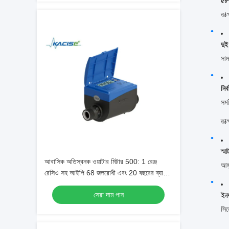
৫৮
তাত
দুই
সাম
নির
সম
তা
স্মা
আবাসিক অতিস্বনক ওয়াটার মিটার 500: 1 রেঞ্জ
আঙ্
রেসিও সহ আইপি 68 জলরোধী এবং 20 বছরের ব্যাটারি
জীবন
সেরা দাম পান
ইনফ
সিজ