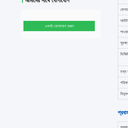
আমাদের সাথে যোগাযোগ
যোগায
আউটপ
এখনই যোগাযোগ করুন
পাওয়
সুরক্ষ
ডিজিট
তথ্য স
পরিমা
বিদ্য
প্রবা
নামমাত