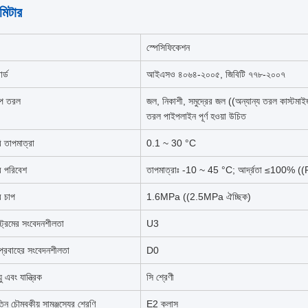
ামিটার
স্পেসিফিকেশন
ার্ড
আইএসও ৪০৬৪-২০০৫, জিবিটি ৭৭৮-২০০৭
াপ তরল
জল, নিকাশী, সমুদ্রের জল ((অন্যান্য তরল কাস্টমাই
তরল পাইপলাইন পূর্ণ হওয়া উচিত
ি তাপমাত্রা
0.1 ~ 30 °C
র পরিবেশ
তাপমাত্রাঃ -10 ~ 45 °C; আর্দ্রতা ≤100% (
র চাপ
1.6MPa ((2.5MPa ঐচ্ছিক)
্রিমের সংবেদনশীলতা
U3
 প্রবাহের সংবেদনশীলতা
D0
ু এবং যান্ত্রিক
সি শ্রেণী
তিন চৌম্বকীয় সামঞ্জস্যের শ্রেণি
E2 ক্লাস