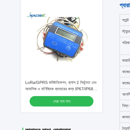
প্যার
পয়েন্ট
স্ট্যান্ড
পরিম
মাঝার
কাজে
LoRa/GPRS কমিউনিকেশন, ক্লাস 2 নির্ভুলতা এবং
কাজে
আবাসিক ও বাণিজ্যিক ব্যবহারের জন্য IP67/IP68
আপস্ট
সুরক্ষা সহ ওয়্যারলেস আল্ট্রাসনিক BTU মিটার
সেরা দাম পান
নিম্ন
জলবায়
বৈদ্যু