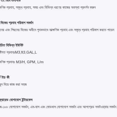
*২২ মিমি এলসিডি
্ক্ষণিক প্রবাহ, সমৃদ্ধ প্রবাহ, সময় এবং বিভিন্ন ধরণের কাজের অবস্থা প্রদর্শন করুন
 দিকের প্রবাহ পরিমাপ সমর্থন
নের এবং পিছনের দিকের অধীনে পৃথকভাবে তাত্ক্ষণিক প্রবাহ এবং সমৃদ্ধ প্রবাহ পরিমাপ করতে পারেন
্বাচিত বিভিন্ন ইউনিট
ষ্টিগত প্রবাহঃM3,ft3,GAL,L
ত্ক্ষণিক প্রবাহঃ M3/H, GPM, L/m
র্ট টাচ কী
গুল দিয়ে কাজ করা সহজ
্রারেড যোগাযোগ ইন্টারফেস
ে-১৮৮ যোগাযোগ সমর্থন, এম-বাস এবং মোডবাস যোগাযোগ সমর্থন এবং আপগ্রেড সফটওয়্যার সমর্থন