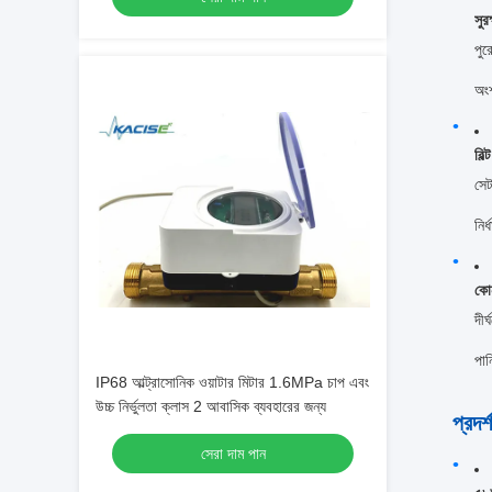
সুর
পুর
অংশ
বিল
সেট
নির
কোন
দীর
পান
IP68 আল্ট্রাসোনিক ওয়াটার মিটার 1.6MPa চাপ এবং
উচ্চ নির্ভুলতা ক্লাস 2 আবাসিক ব্যবহারের জন্য
প্রদর
সেরা দাম পান