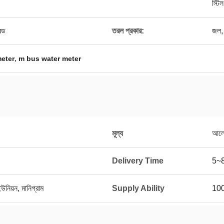
স্টি
েড
তরল প্রকার:
জল, 
,
meter
m bus water meter
মূল্য
আলো
Delivery Time
5~8
ইউনিয়ন, মানিগ্রাম
Supply Ability
10