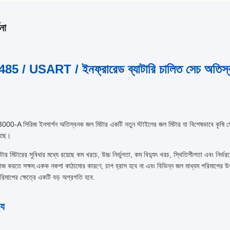
না
85 / USART / ইনফ্রারেড ব্যাটারি চালিত সেচ অতিস্
0-A সিরিজ ইনসার্শন অতিস্বনক জল মিটার একটি নতুন স্টাইলের জল মিটার যা বিশেষভাবে কৃষি সে
়েছে।
টার মিটারের সুবিধার মধ্যে রয়েছে কম খরচে, উচ্চ নির্ভুলতা, কম বিদ্যুৎ খরচ, স্থিতিশীলতা এবং
াজ করতে সক্ষম.একক নকশা কাঠামোর কারণে, চাপ হ্রাস হবে না এবং বিভিন্ন জল মাধ্যম পরিমাপের উ
রিমাপের ক্ষেত্রে একটি বড় অগ্রগতি হবে.
্য