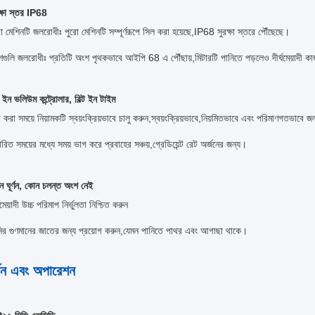
ক্ষা স্তর IP68
ো মেশিনটি জলরোধীঃ পুরো মেশিনটি সম্পূর্ণরূপে সিল করা হয়েছে,IP68 সুরক্ষা স্তরে পৌঁছেছে।
গুলি জলরোধীঃ প্রতিটি অংশ পৃথকভাবে আইপি 68 এ পৌঁছায়,মিটারটি পানিতে পড়লেও দীর্ঘমেয়াদী কা
্ট ইন ভলিউম কন্ট্রোলার, বিল্ট ইন টাইম
 করা সময়ে নিয়ামকটি স্বয়ংক্রিয়ভাবে চালু করুন,স্বয়ংক্রিয়ভাবে,নিয়মিতভাবে এবং পরিমাণগতভাব
্ধারিত সময়ের মধ্যে সময় ভাগ করে প্রবাহের সঞ্চয়,গ্রেডিয়েন্ট রেট অর্জনের জন্য।
 ঘূর্ণন, কোন চলন্ত অংশ নেই
্ঘমেয়াদী উচ্চ পরিমাপ নির্ভুলতা নিশ্চিত করুন
ির গুণমানের জাতের জন্য প্রয়োগ করুন,যেমন পানিতে পাথর এবং আগাছা থাকে।
্শন এবং অপারেশন