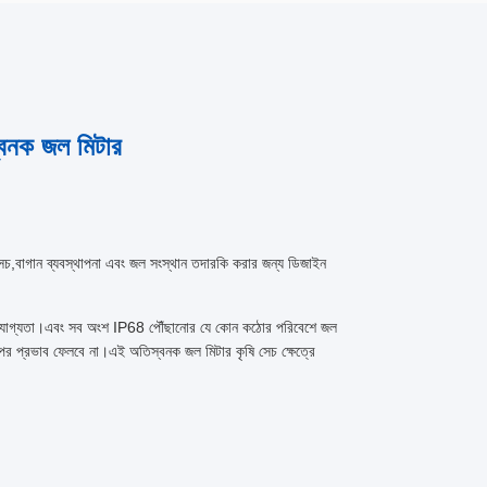
বনক জল মিটার
চ,বাগান ব্যবস্থাপনা এবং জল সংস্থান তদারকি করার জন্য ডিজাইন
 নির্ভরযোগ্যতা।এবং সব অংশ IP68 পৌঁছানোর যে কোন কঠোর পরিবেশে জল
পর প্রভাব ফেলবে না।এই অতিস্বনক জল মিটার কৃষি সেচ ক্ষেত্রে