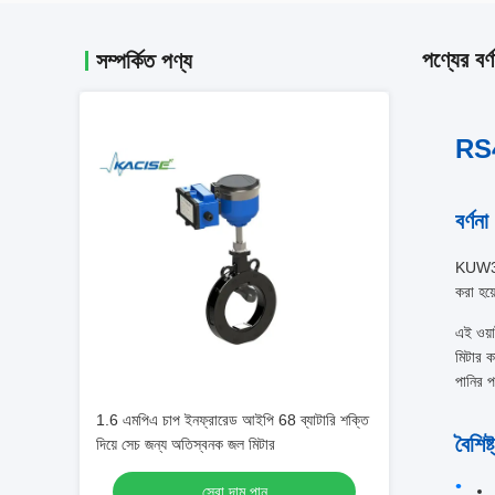
পণ্যের বর্ণ
সম্পর্কিত পণ্য
RS4
বর্ণনা
KUW300
করা হয
এই ওয়া
মিটার ক
পানির প
1.6 এমপিএ চাপ ইনফ্রারেড আইপি 68 ব্যাটারি শক্তি
বৈশিষ্ট
দিয়ে সেচ জন্য অতিস্বনক জল মিটার
সেরা দাম পান