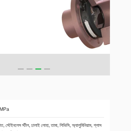
6MPa
াত, স্টেইনলেস স্টীল, ঢালাই লোহা, তামা, পিভিসি, অ্যালুমিনিয়াম, গ্লাস