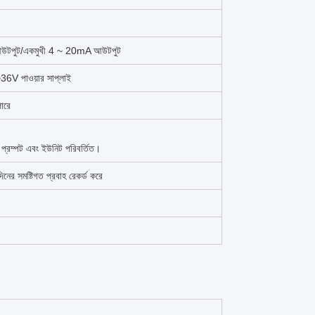
স আউটপুট/একমুখী 4 ~ 20mA আউটপুট
~36V পাওয়ার সাপ্লাই
ারে
থা প্রম্পট এবং ইউনিট পরিবর্তিত।
 সমষ্টিগত প্রবাহ রেকর্ড করে