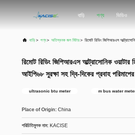
বাড়ি
পণ্য
ভিডিও
বাড়ি
>
পণ্য
>
অতিস্বনক জল মিটার
>
রিমোট রিডিং জিপিআরএস আল্ট্রাসোনি
রিমোট রিডিং জিপিআরএস আল্ট্রাসোনিক ওয়াটার 
আইপি৬৮ সুরক্ষা সহ দ্বি-দিকের প্রবাহ পরিমাপের
ultrasonic btu meter
m bus water mete
Place of Origin:
China
পরিচিতিমুলক নাম:
KACISE