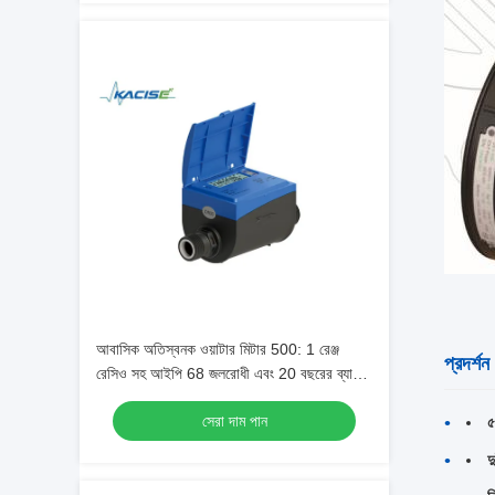
আবাসিক অতিস্বনক ওয়াটার মিটার 500: 1 রেঞ্জ
প্রদর্শ
রেসিও সহ আইপি 68 জলরোধী এবং 20 বছরের ব্যাটারি
জীবন
সেরা দাম পান
৫
দ