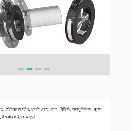
াত, স্টেইনলেস স্টীল, ঢালাই লোহা, তামা, পিভিসি, অ্যালুমিনিয়াম, গ্লাস
ল, ইত্যাদি লাইনার অনুমো