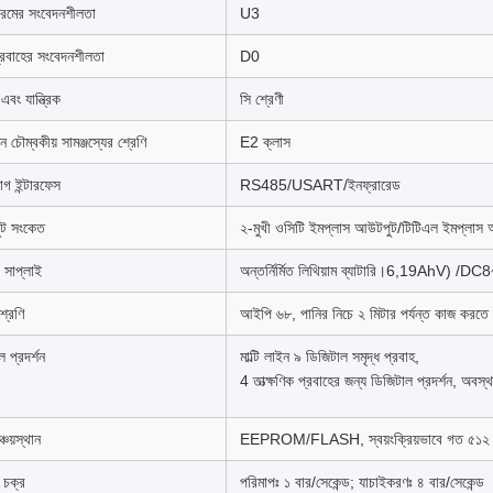
রিমের সংবেদনশীলতা
U3
প্রবাহের সংবেদনশীলতা
D0
 এবং যান্ত্রিক
সি শ্রেণী
িন চৌম্বকীয় সামঞ্জস্যের শ্রেণি
E2 ক্লাস
গ ইন্টারফেস
RS485/USART/ইনফ্রারেড
ট সংকেত
২-মুখী ওসিটি ইমপ্লাস আউটপুট/টিটিএল ইমপ্ল
র সাপ্লাই
অন্তর্নির্মিত লিথিয়াম ব্যাটারি।6,19AhV) /DC
শ্রেণি
আইপি ৬৮, পানির নিচে ২ মিটার পর্যন্ত কাজ করতে 
 প্রদর্শন
মাল্টি লাইন ৯ ডিজিটাল সমৃদ্ধ প্রবাহ,
4 তাত্ক্ষণিক প্রবাহের জন্য ডিজিটাল প্রদর্শন, অবস
্চয়স্থান
EEPROM/FLASH, স্বয়ংক্রিয়ভাবে গত ৫১২ দিনে
 চক্র
পরিমাপঃ ১ বার/সেকেন্ড; যাচাইকরণঃ ৪ বার/সেকেন্ড