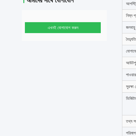
আমাদের সাথে যোগাযোগ
আপস্ট্
নিম্ন 
জলবায়ু
এখনই যোগাযোগ করুন
বৈদ্যুত
যোগাযো
আউটপু
পাওয়া
সুরক্ষা 
ডিজিটাল
তথ্য সঞ
পরিমাপ