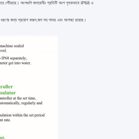
া স্তরে পৌঁছেছে। অংশগুলি জলরোধীঃ প্রতিটি অংশ পৃথকভাবে IP68 এ
িভিন্ন ধরণের জন্য প্রয়োগ করুন,জল সহ পাথর এবং আগাছা রয়েছে।