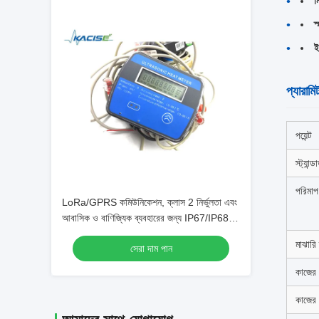
ন
স
ই
প্যারামি
পয়েন্ট
স্ট্যান্ডার
পরিমা
LoRa/GPRS কমিউনিকেশন, ক্লাস 2 নির্ভুলতা এবং
আবাসিক ও বাণিজ্যিক ব্যবহারের জন্য IP67/IP68
সুরক্ষা সহ ওয়্যারলেস আল্ট্রাসনিক BTU মিটার
মাঝারি
সেরা দাম পান
কাজের 
কাজের 