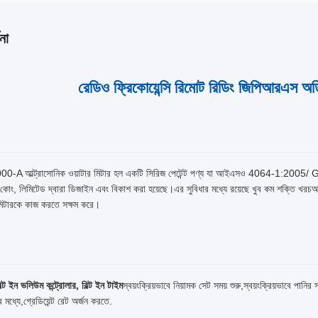
না
রেডিও ফ্রিকোয়েন্সি রিমোট রিডিং জিপিআরএস অত
A আল্ট্রাসোনিক ওয়াটার মিটার হল একটি সিরিজ পেটেন্ট পণ্য যা আইএসও 4064-1:2005/ 
্স কোং, লিমিটেড দ্বারা ডিজাইন এবং বিকাশ করা হয়েছে।এর সুবিধার মধ্যে রয়েছে খুব কম শক্তি 
মিটারকে কাজ করতে সক্ষম করে।
িল্ট ইন ভলিউম কন্ট্রোলার, বিল্ট ইন টাইম
স্বয়ংক্রিয়ভাবে নিয়ামক সেট সময় শুরু,স্বয়ংক্রিয়ভাবে প
র মধ্যে,গ্রেডিয়েন্ট রেট অর্জন করতে.