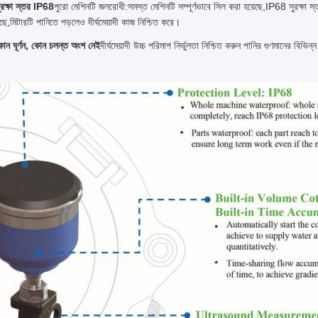
ুরক্ষা স্তর IP68
পুরো মেশিনটি জলরোধী:সমস্ত মেশিনটি সম্পূর্ণভাবে সিল করা হয়েছে,IP68 সুরক্ষ
ছে,মিটারটি পানিতে পড়লেও দীর্ঘমেয়াদী কাজ নিশ্চিত করে।
োন ঘূর্ণন, কোন চলন্ত অংশ নেই
দীর্ঘমেয়াদী উচ্চ পরিমাপ নির্ভুলতা নিশ্চিত করুন পানির গুণমানের ব