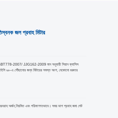
িস্বনক জল প্রবাহ মিটার
GBT778-2007/ JJG162-2009 মান অনুযায়ী সিয়ান ক্যাসিস
খরচআইপি ৬৮-এ পৌঁছানোর জন্য মিটারের সমস্ত অংশ, যেকোনো গুরুতর
ানির সরবরাহ অর্জন,নিয়মিত এবং পরিমাণগতভাবে। সময় ভাগ প্রবাহ জমা সেট