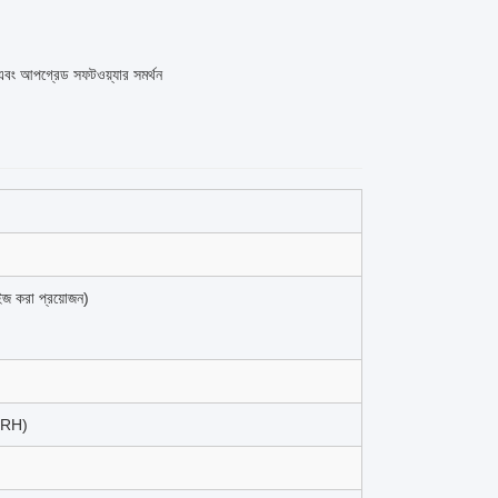
বং আপগ্রেড সফটওয়্যার সমর্থন
ইজ করা প্রয়োজন)
((RH)