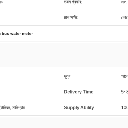
েড
তরল প্রকার:
জল, 
চাপ ক্ষতি:
কোন
 bus water meter
মূল্য
আলো
Delivery Time
5~8
ইউনিয়ন, মানিগ্রাম
Supply Ability
10