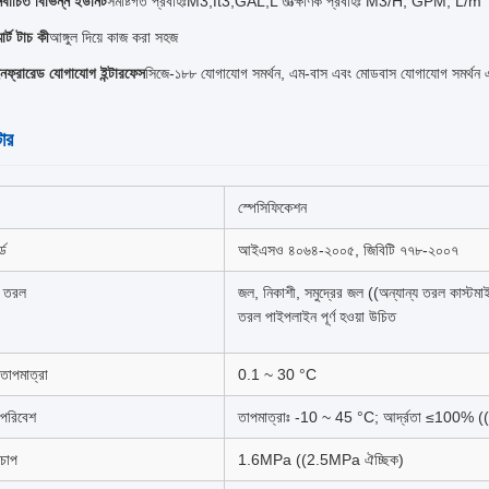
ির্বাচিত বিভিন্ন ইউনিট
সমষ্টিগত প্রবাহঃM3,ft3,GAL,L তাত্ক্ষণিক প্রবাহঃ M3/H, GPM, L/m
্মার্ট টাচ কী
আঙ্গুল দিয়ে কাজ করা সহজ
নফ্রারেড যোগাযোগ ইন্টারফেস
সিজে-১৮৮ যোগাযোগ সমর্থন, এম-বাস এবং মোডবাস যোগাযোগ সমর্থন এ
টার
স্পেসিফিকেশন
্ড
আইএসও ৪০৬৪-২০০৫, জিবিটি ৭৭৮-২০০৭
প তরল
জল, নিকাশী, সমুদ্রের জল ((অন্যান্য তরল কাস্টমা
তরল পাইপলাইন পূর্ণ হওয়া উচিত
 তাপমাত্রা
0.1 ~ 30 °C
পরিবেশ
তাপমাত্রাঃ -10 ~ 45 °C; আর্দ্রতা ≤100% 
চাপ
1.6MPa ((2.5MPa ঐচ্ছিক)