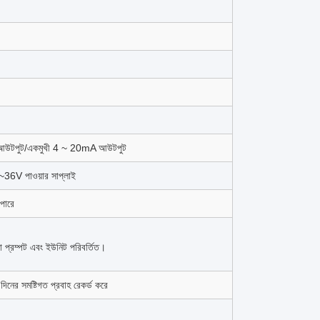
াস আউটপুট/একমুখী 4 ~ 20mA আউটপুট
8~36V পাওয়ার সাপ্লাই
পারে
্থা প্রম্পট এবং ইউনিট পরিবর্তিত।
র সমষ্টিগত প্রবাহ রেকর্ড করে