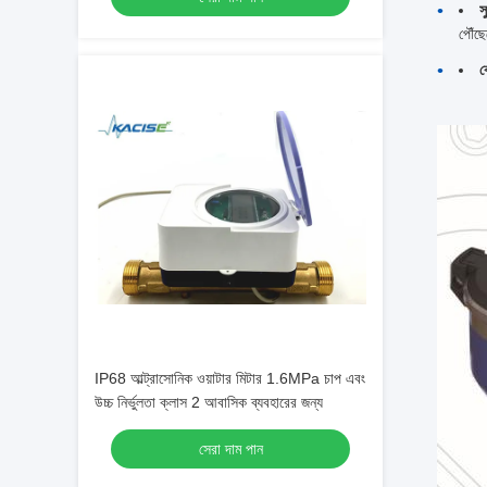
স
পৌঁছে
ক
IP68 আল্ট্রাসোনিক ওয়াটার মিটার 1.6MPa চাপ এবং
উচ্চ নির্ভুলতা ক্লাস 2 আবাসিক ব্যবহারের জন্য
সেরা দাম পান