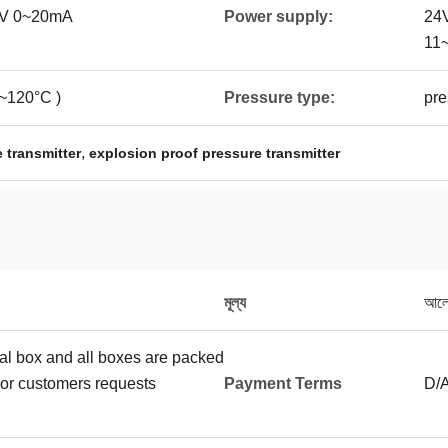
0V 0~20mA
Power supply:
24
11
~120°C )
Pressure type:
pre
,
 transmitter
explosion proof pressure transmitter
মূল্য
আলো
ual box and all boxes are packed
or customers requests
Payment Terms
D/A