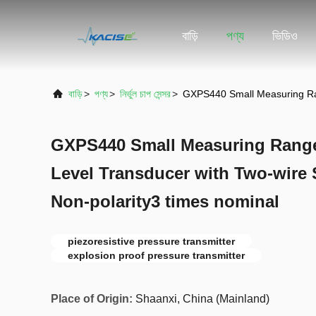
বাড়ি
পণ্য
ভিডিও
বাড়ি
>
পণ্য
>
নির্ভুল চাপ সেন্সর
>
GXPS440 Small Measuring Ran
GXPS440 Small Measuring Rang
Level Transducer with Two-wire
Non-polarity3 times nominal
piezoresistive pressure transmitter
explosion proof pressure transmitter
Place of Origin:
Shaanxi, China (Mainland)