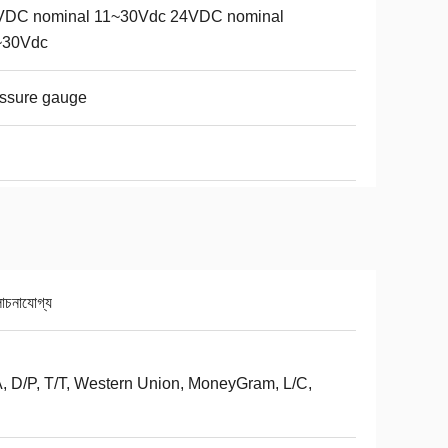
VDC nominal 11~30Vdc 24VDC nominal
~30Vdc
ssure gauge
চনাযোগ্য
, D/P, T/T, Western Union, MoneyGram, L/C,