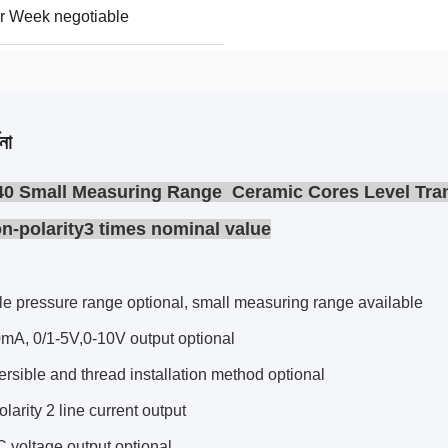
r Week negotiable
না
0 S
mall Measuring Range C
eramic Cores Level Tra
n-polarity
3 times nominal value
le pressure range optional, small measuring range available
0mA, 0/1-5V,0-10V output optional
sible and thread installation method optional
larity 2 line current output
 voltage output optional