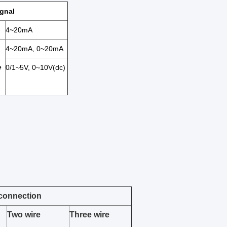
ignal
4~20mA
4~20mA, 0~20mA
e
0/1~5V, 0~10V(dc)
 connection
Two wire
Three wire