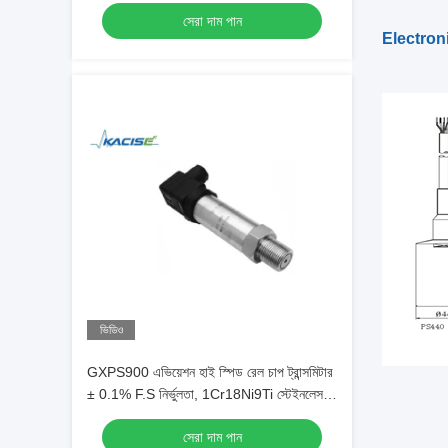
খুচরা যন্ত্রাংশ সহ
সেরা দাম পান
Electroni
ভিডিও
GXPS900 এভিয়েশন হাই স্পিড রেল চাপ ট্রান্সমিটার
± 0.1% F.S নির্ভুলতা, 1Cr18Ni9Ti স্টেইনলেস
স্টীল এবং 4 ~ 20mA আউটপুট সংকেত
সেরা দাম পান