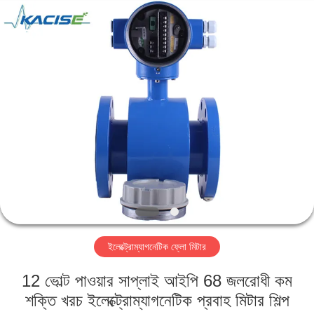
Xi'an
Kacise
Optronics
Co.,Ltd..
All
Rights
Reserved.
বাড়ি
পণ্য
ভিডিও
আমাদের
সম্পর্কে
ইলেক্ট্রোম্যাগনেটিক ফ্লো মিটার
কারখানা
12 ভোল্ট পাওয়ার সাপ্লাই আইপি 68 জলরোধী কম
ভ্রমণ
শক্তি খরচ ইলেক্ট্রোম্যাগনেটিক প্রবাহ মিটার শিল্প