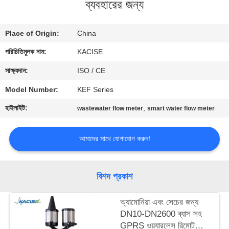
ব্যবহারের জন্য
মান
Place of Origin:
China
নিয়ন্ত্রণ
পরিচিতিমুলক নাম:
KACISE
আমাদের
সাক্ষ্যদান:
ISO / CE
সাথে
Model Number:
KEF Series
যোগাযোগ
হাইলাইট:
,
wastewater flow meter
smart water flow meter
করুন
আমাদের সাথে যোগাযোগ করুন!
খবর
বিশদ প্রকাশ
সব
অ্যামোনিয়া এবং সেচের জন্য
ক্ষেত্রেই
DN10-DN2600 ব্যাস সহ
GPRS ওয়্যারলেস রিমোট