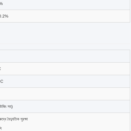
.5%
র 0.2%
C
°C
 হাউজিং সহ)
ধে বৈদ্যুতিক সুরক্ষা
ি