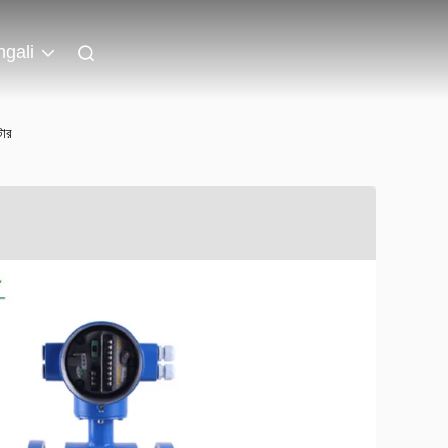
gali
টার