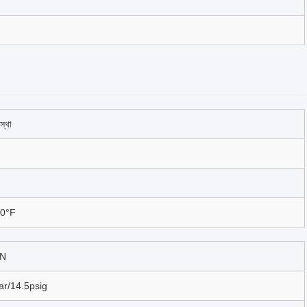
্থা
80°F
DN
Bar/14.5psig