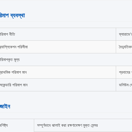
িমাপ ব্যবস্থা
পরিমাপ নীতি
ফ্যারাডে
্যাপ্লিকেশন পরিসীমা
বৈদ্যুতি
রিমাপকৃত মূল্য
্রাথমিক পরিমাপ মান
প্রবাহের
েকেন্ডারি পরিমাপ মান
ভলিউম ফ
িজাইন
ৈশিষ্ট্য
সম্পূর্ণভাবে ঝালাই করা রক্ষণাবেক্ষণ মুক্ত সেন্সর