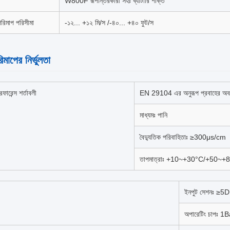
W800F রূপান্তরকারী সহঃ ব্যাটারি শক্তি
পরিমাপ পরিসীমা
-১২... +১২ মি/স /-৪০... +৪০ ফুট/স
িমাপের নির্ভুলতা
েফারেন্স শর্তাবলী
EN 29104 এর অনুরূপ প্রবাহের অবস
মাধ্যমঃ পানি
বৈদ্যুতিক পরিবাহিতাঃ ≥300μs/cm
তাপমাত্রাঃ +10~+30°C/+50~+
ইনপুট সেশনঃ ≥5
অপারেটিং চাপঃ 1