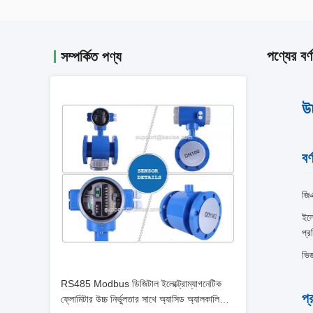
পণ্যের বর্ণ
সম্পর্কিত পণ্য
উ
বর্
জিএ
ইলে
প্র
ভিজ
RS485 Modbus ডিজিটাল ইলেক্ট্রোম্যাগনেটিক
প্
ফ্লোমিটার উচ্চ নির্ভুলতার সাথে অ্যাসিড অ্যালকালি