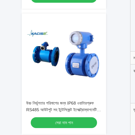
ম
ক
উচ্চ নির্ভুলতার পরিমাপের জন্য IP68 ওয়াটারপ্রুফ
RS485 আউটপুট সহ ইন্টেলিজেন্ট ইলেক্ট্রোম্যাগনেটিক
দ
ফ্লোমিটার
সেরা দাম পান