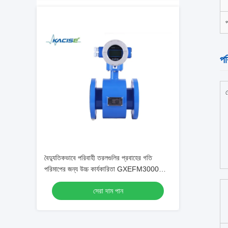
পর
র
বৈদ্যুতিকভাবে পরিবাহী তরলগুলির প্রবাহের গতি
পরিমাপের জন্য উচ্চ কার্যকারিতা GXEFM3000
ইলেক্ট্রোম্যাগনেটিক ফ্লোমিটার
সেরা দাম পান