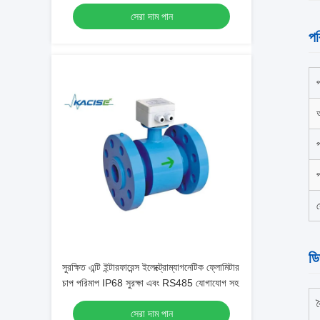
প্রতিরোধী তরল জন্য
সেরা দাম পান
পর
অ
প
প
স
ড
সুরক্ষিত এন্টি ইন্টারফারেন্স ইলেক্ট্রোম্যাগনেটিক ফ্লোমিটার
চাপ পরিমাপ IP68 সুরক্ষা এবং RS485 যোগাযোগ সহ
ব
সেরা দাম পান