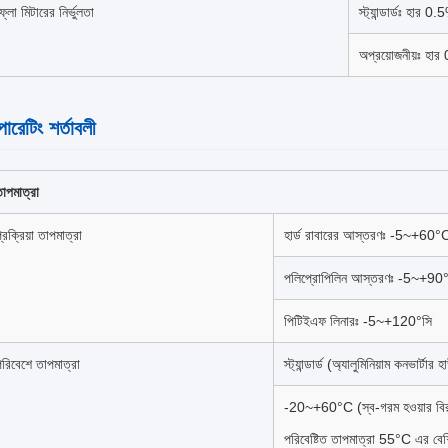
্লো মিটারের নির্ভুলতা
স্ট্যান্ডার্ডঃ হার 0
অপ্রয়োজনীয়ঃ হা
ারেটিং শর্তাবলী
াপমাত্রা
্রক্রিয়া তাপমাত্রা
হার্ড রাবারের আস্তরণঃ -5~+60°
পলিপ্রোপিলিন আস্তরণঃ -5~+90
পিটিইএফ লিনারঃ -5~+120°সি
রিবেশে তাপমাত্রা
স্ট্যান্ডার্ড (অ্যালুমিনিয়াম কনভার্টার
-20~+60°C (স্ব-গরম হওয়ার বিরুদ্
পরিবেষ্টিত তাপমাত্রা 55°C এর বেশ