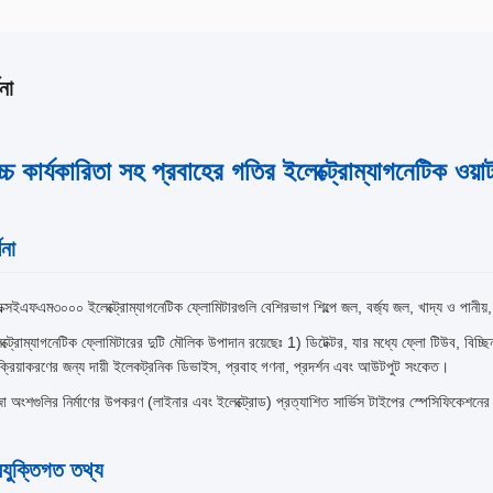
না
চ্চ কার্যকারিতা সহ প্রবাহের গতির ইলেক্ট্রোম্যাগনেটি
ণনা
ক্সইএফএম৩০০০ ইলেক্ট্রোম্যাগনেটিক ফ্লোমিটারগুলি বেশিরভাগ শিল্পে জল, বর্জ্য জল, খাদ্য ও পানীয
ক্ট্রোম্যাগনেটিক ফ্লোমিটারের দুটি মৌলিক উপাদান রয়েছেঃ 1) ডিটেক্টর, যার মধ্যে ফ্লো টিউব, বিচ্ছি
ক্রিয়াকরণের জন্য দায়ী ইলেকট্রনিক ডিভাইস, প্রবাহ গণনা, প্রদর্শন এবং আউটপুট সংকেত।
া অংশগুলির নির্মাণের উপকরণ (লাইনার এবং ইলেক্ট্রোড) প্রত্যাশিত সার্ভিস টাইপের স্পেসিফিকেশনের জন
রযুক্তিগত তথ্য