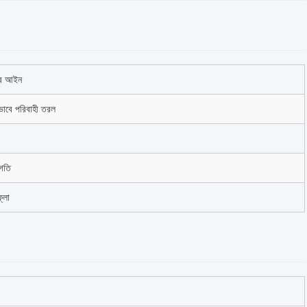
'র আইন
কভাবে পরিবাহী তরল
 গতি
্লো