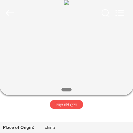
Xi'an
Kacise
Optronics
Co.,Ltd..
All
Rights
Reserved.
বাড়ি
পণ্য
ভিডিও
আমাদের
সম্পর্কে
নির্ভুল চাপ সেন্সর
কারখানা
ভ্রমণ
Place of Origin:
china