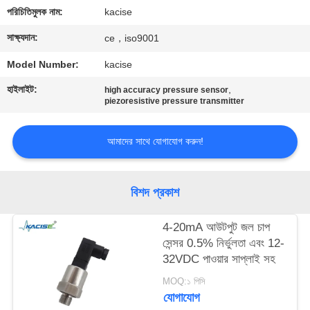
পরিচিতিমুলক নাম:
kacise
মান
সাক্ষ্যদান:
ce，iso9001
নিয়ন্ত্রণ
Model Number:
kacise
হাইলাইট:
,
high accuracy pressure sensor
আমাদের
piezoresistive pressure transmitter
সাথে
যোগাযোগ
আমাদের সাথে যোগাযোগ করুন!
করুন
বিশদ প্রকাশ
খবর
4-20mA আউটপুট জল চাপ
সেন্সর 0.5% নির্ভুলতা এবং 12-
সব
32VDC পাওয়ার সাপ্লাই সহ
ক্ষেত্রেই
MOQ:১ পিসি
যোগাযোগ