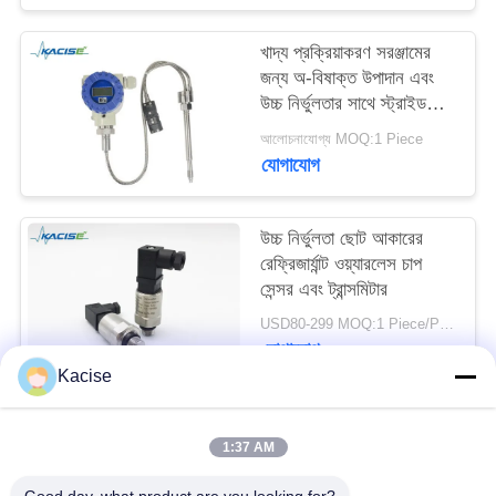
উদ্ধৃতির
খাদ্য প্রক্রিয়াকরণ সরঞ্জামের
জন্য
জন্য অ-বিষাক্ত উপাদান এবং
আবেদন
উচ্চ নির্ভুলতার সাথে স্ট্রাইড
স্টেম স্যানিটারি মেল্ট চাপ
আলোচনাযোগ্য MOQ:1 Piece
ট্রান্সডুসার
সাইট
যোগাযোগ
ম্যাপ
উচ্চ নির্ভুলতা ছোট আকারের
রেফ্রিজার্যান্ট ওয়্যারলেস চাপ
গোপনীয়তা
সেন্সর এবং ট্রান্সমিটার
নীতি
USD80-299 MOQ:1 Piece/Pieces
যোগাযোগ
Kacise
সব
1:37 AM