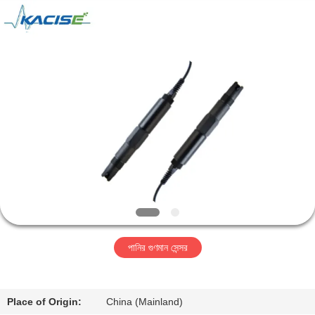
Xi'an
Kacise
Optronics
Co.,Ltd..
All
Rights
Reserved.
বাড়ি
পণ্য
ভিডিও
আমাদের
সম্পর্কে
পানির গুণমান সেন্সর
কারখানা
ভ্রমণ
Place of Origin:
China (Mainland)