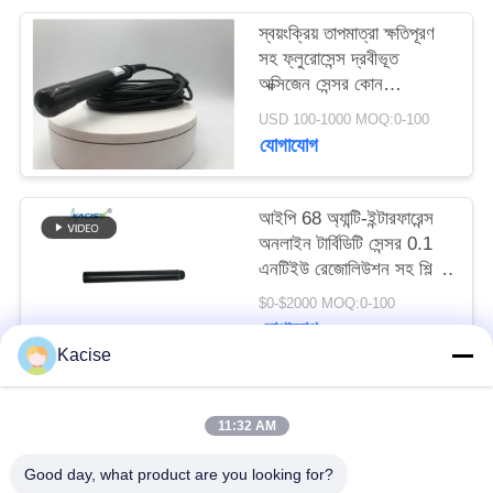
উদ্ধৃতির
স্বয়ংক্রিয় তাপমাত্রা ক্ষতিপূরণ
জন্য
সহ ফ্লুরোসেন্স দ্রবীভূত
অক্সিজেন সেন্সর কোন
আবেদন
ইলেক্ট্রোলাইট প্রয়োজন এবং
USD 100-1000 MOQ:0-100
RS485 আউটপুট
যোগাযোগ
সাইট
ম্যাপ
আইপি 68 অ্যান্টি-ইন্টারফারেন্স
অনলাইন টার্বিডিটি সেন্সর 0.1
এনটিইউ রেজোলিউশন সহ শিল্প
গোপনীয়তা
জল মানের পর্যবেক্ষণের জন্য
$0-$2000 MOQ:0-100
নীতি
যোগাযোগ
Kacise
সব
11:32 AM
Good day, what product are you looking for?