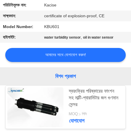
পরিচিতিমুলক নাম:
Kacise
মান
সাক্ষ্যদান:
certificate of explosion-proof, CE
নিয়ন্ত্রণ
Model Number:
KBU601
হাইলাইট:
,
water turbidity sensor
oil in water sensor
আমাদের
সাথে
আমাদের সাথে যোগাযোগ করুন!
যোগাযোগ
করুন
বিশদ প্রকাশ
খবর
স্বয়ংক্রিয় পরিষ্কারের ফাংশন
সহ মাল্টি-প্যারামিটার জল গুণমান
সেন্সর
সব
MOQ:১ পিসি
ক্ষেত্রেই
যোগাযোগ