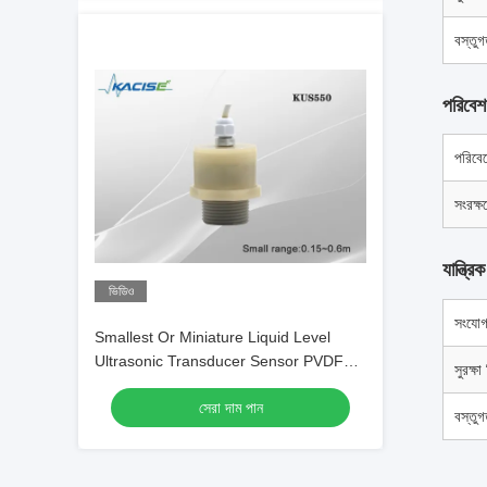
বস্তু
পরিবে
পরিবেশ
সংরক্ষ
যান্ত্রিক
ভিডিও
সংযো
Smallest Or Miniature Liquid Level
Ultrasonic Transducer Sensor PVDF
সুরক্ষা
Material
সেরা দাম পান
বস্তু