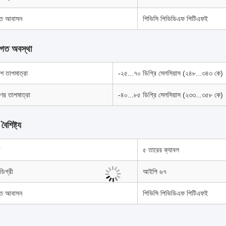
গত আবাসন
পিভিসি পিভিডিএফ পিটিএফই
শগত অবস্থা
ে তাপমাত্রা
-২৫...৭০ ডিগ্রি সেলসিয়াস (২৪৮...৩৪৩ কে)
ণের তাপমাত্রা
-৪০...৮৫ ডিগ্রি সেলসিয়াস (২৩৩...৩৫৮ কে)
 বৈশিষ্ট্য
গ
৫ তারের ক্যাবল
 ডিগ্রী
আইপি ৬৭
গত আবাসন
পিভিসি পিভিডিএফ পিটিএফই