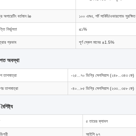
্র অপারেটিং বর্তমান Ie
১০০ এমএ, শর্ট সার্কিট/ওভারলোড সুরক্ষিত
ত্তি নির্ভুলতা
≤১%
্রার প্রভাব
পূর্ণ স্কেল মানের ±1.5%
শগত অবস্থা
ে তাপমাত্রা
-২৫...৭০ ডিগ্রি সেলসিয়াস (২৪৮...৩৪৩ কে)
ণের তাপমাত্রা
-৪০...৮৫ ডিগ্রি সেলসিয়াস (২৩৩...৩৫৮ কে)
 বৈশিষ্ট্য
গ
৫ তারের ক্যাবল
 ডিগ্রী
আইপি ৬৭