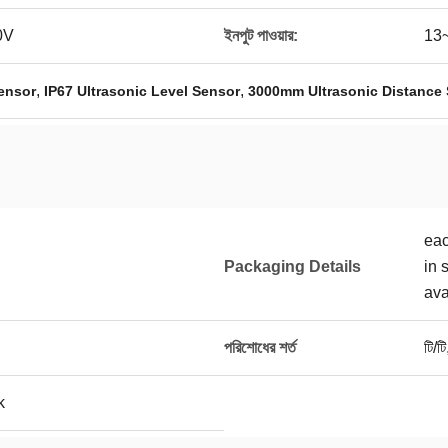
0V
ইনপুট পাওয়ার:
13
,
,
Sensor
IP67 Ultrasonic Level Sensor
3000mm Ultrasonic Distance
eac
Packaging Details
in 
ava
পরিশোধের শর্ত
টি/টি
k