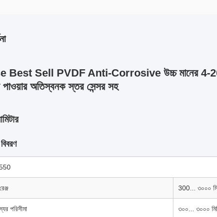
না
se Best Sell PVDF Anti-Corrosive উচ্চ মানের 
 পাওয়ার অতিস্বনক স্তর সেন্সর সহ
ামিটার
 বিবরণ
550
রেঞ্জ
300... ৩০০০ মি
স্যের পরিসীমা
৩০০... ৩০০০ মি