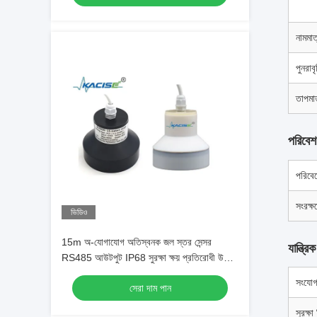
নামমাত
পুনরাবৃ
তাপমাত
পরিবে
পরিবেশ
সংরক্ষ
ভিডিও
15m অ-যোগাযোগ অতিস্বনক জল স্তর সেন্সর
যান্ত্রিক
RS485 আউটপুট IP68 সুরক্ষা ক্ষয় প্রতিরোধী উচ্চ
সংবেদনশীলতা
সংযো
সেরা দাম পান
সুরক্ষা