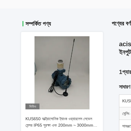
পণ্যের বর্ণ
সম্পর্কিত পণ্য
aci
ইনপুট
1প্যার
সাধারণ
KUS
ভিডিও
সেন্সিং 
KUS650 আল্ট্রাসোনিক ট্যাংক ওয়্যারলেস লেভেল
সেন্সর IP65 সুরক্ষা এবং 200mm ~ 3000mm
সামঞ্জ