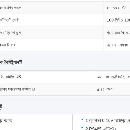
বহারযোগ্য অঞ্চল
০... ৩০০ মিমি
ডার্ড টার্গেট প্লেট
100 মিমি x 100
ডুসার ফ্রিকোয়েন্সি
প্রায় ১০০ কিলোহা
্রিয়া বিলম্ব
প্রায় ৪০ এমএস
ক বৈশিষ্ট্যাবলী
টিং ভোল্টেজ UB
১৩... ৩০ ভোল্ট ডিসি,
াড়াই সরবরাহের বর্তমান I0
≤ ৪৫ এমএ
ট
ট প্রকার
1 অ্যানালগ 0-10V আউটপুট প্র
2 RS485 আউটপুট।