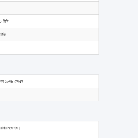
 মিমি
র্টজ
 রেপল ১০% এসএস
োগ্রামযোগ্য।