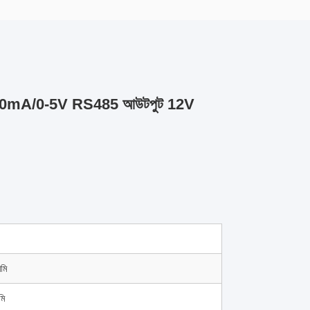
4-20mA/0-5V RS485 আউটপুট 12V
মি
মি