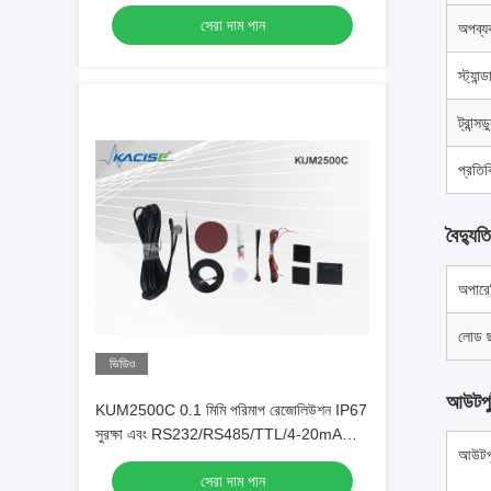
সনাক্তকরণ ব্যাপ্তি
সেরা দাম পান
অপব্য
স্ট্যান্
ট্রান্স
প্রতিক
বৈদ্যুতি
অপারে
লোড ছ
ভিডিও
আউটপু
KUM2500C 0.1 মিমি পরিমাপ রেজোলিউশন IP67
সুরক্ষা এবং RS232/RS485/TTL/4-20mA
আউটপু
ইন্টারফেস সহ আল্ট্রাসোনিক ফুয়েল ট্যাঙ্ক লেভেল সেন্সর
সেরা দাম পান