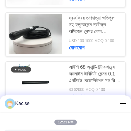
উদ্ধৃতির
জন্য
স্বয়ংক্রিয় তাপমাত্রা ক্ষতিপূরণ
আবেদন
সহ ফ্লুরোসেন্স দ্রবীভূত
অক্সিজেন সেন্সর কোন
ইলেক্ট্রোলাইট প্রয়োজন এবং
USD 100-1000 MOQ:0-100
সাইট
RS485 আউটপুট
যোগাযোগ
ম্যাপ
আইপি 68 অ্যান্টি-ইন্টারফারেন্স
গোপনীয়তা
অনলাইন টার্বিডিটি সেন্সর 0.1
এনটিইউ রেজোলিউশন সহ শিল্প
নীতি
জল মানের পর্যবেক্ষণের জন্য
$0-$2000 MOQ:0-100
যোগাযোগ
Kacise
সব
12:21 PM