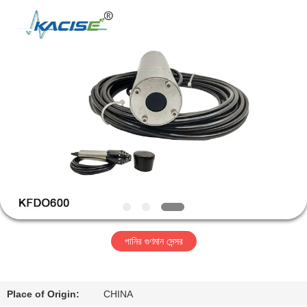
Xi'an
Kacise
Optronics
Co.,Ltd..
All
Rights
Reserved.
বাড়ি
পণ্য
ভিডিও
আমাদের
সম্পর্কে
পানির গুণমান সেন্সর
কারখানা
ভ্রমণ
Place of Origin:
CHINA