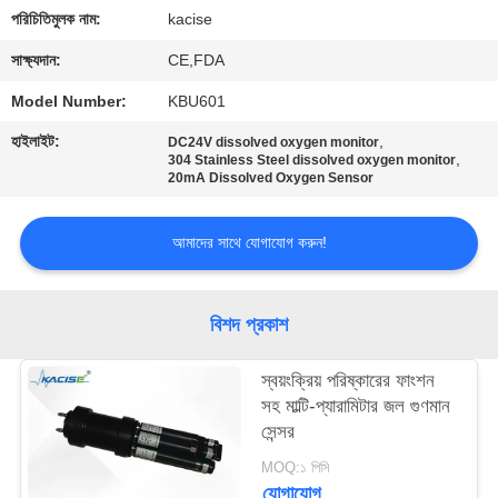
পরিচিতিমুলক নাম:
kacise
মান
সাক্ষ্যদান:
CE,FDA
নিয়ন্ত্রণ
Model Number:
KBU601
হাইলাইট:
,
DC24V dissolved oxygen monitor
আমাদের
,
304 Stainless Steel dissolved oxygen monitor
20mA Dissolved Oxygen Sensor
সাথে
যোগাযোগ
আমাদের সাথে যোগাযোগ করুন!
করুন
বিশদ প্রকাশ
খবর
স্বয়ংক্রিয় পরিষ্কারের ফাংশন
সহ মাল্টি-প্যারামিটার জল গুণমান
সব
সেন্সর
ক্ষেত্রেই
MOQ:১ পিসি
যোগাযোগ