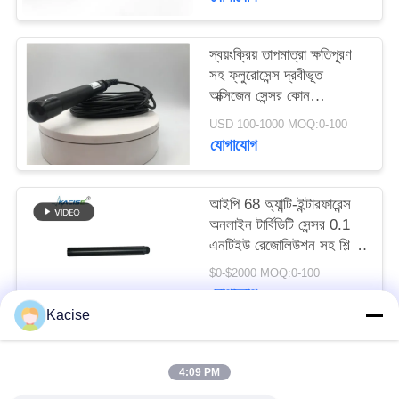
উদ্ধৃতির
জন্য
স্বয়ংক্রিয় তাপমাত্রা ক্ষতিপূরণ
আবেদন
সহ ফ্লুরোসেন্স দ্রবীভূত
অক্সিজেন সেন্সর কোন
ইলেক্ট্রোলাইট প্রয়োজন এবং
USD 100-1000 MOQ:0-100
সাইট
RS485 আউটপুট
যোগাযোগ
ম্যাপ
আইপি 68 অ্যান্টি-ইন্টারফারেন্স
গোপনীয়তা
অনলাইন টার্বিডিটি সেন্সর 0.1
এনটিইউ রেজোলিউশন সহ শিল্প
নীতি
জল মানের পর্যবেক্ষণের জন্য
$0-$2000 MOQ:0-100
যোগাযোগ
Kacise
সব
4:09 PM