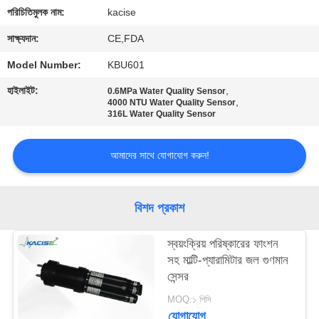
পরিচিতিমুলক নাম:
kacise
মান
সাক্ষ্যদান:
CE,FDA
নিয়ন্ত্রণ
Model Number:
KBU601
হাইলাইট:
,
0.6MPa Water Quality Sensor
আমাদের
,
4000 NTU Water Quality Sensor
316L Water Quality Sensor
সাথে
যোগাযোগ
আমাদের সাথে যোগাযোগ করুন!
করুন
বিশদ প্রকাশ
খবর
স্বয়ংক্রিয় পরিষ্কারের ফাংশন
সহ মাল্টি-প্যারামিটার জল গুণমান
সব
সেন্সর
ক্ষেত্রেই
MOQ:১ পিসি
যোগাযোগ