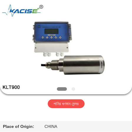
Xi'an
Kacise
Optronics
Co.,Ltd..
All
Rights
Reserved.
বাড়ি
পণ্য
ভিডিও
আমাদের
সম্পর্কে
পানির গুণমান সেন্সর
কারখানা
ভ্রমণ
Place of Origin:
CHINA