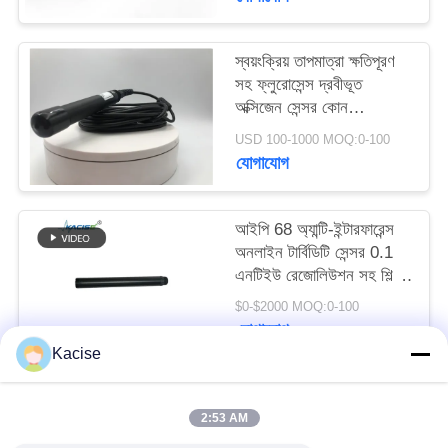
উদ্ধৃতির
জন্য
স্বয়ংক্রিয় তাপমাত্রা ক্ষতিপূরণ
আবেদন
সহ ফ্লুরোসেন্স দ্রবীভূত
অক্সিজেন সেন্সর কোন
ইলেক্ট্রোলাইট প্রয়োজন এবং
USD 100-1000 MOQ:0-100
সাইট
RS485 আউটপুট
যোগাযোগ
ম্যাপ
আইপি 68 অ্যান্টি-ইন্টারফারেন্স
গোপনীয়তা
অনলাইন টার্বিডিটি সেন্সর 0.1
এনটিইউ রেজোলিউশন সহ শিল্প
নীতি
জল মানের পর্যবেক্ষণের জন্য
$0-$2000 MOQ:0-100
যোগাযোগ
Kacise
সব
2:53 AM