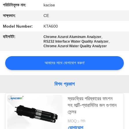
পরিচিতিমুলক নাম:
kacise
মান
সাক্ষ্যদান:
CE
নিয়ন্ত্রণ
Model Number:
KTA600
হাইলাইট:
,
Chrome Azurol Aluminum Analyzer
আমাদের
,
RS232 Interface Water Quality Analyzer
Chrome Azurol Water Quality Analyzer
সাথে
যোগাযোগ
আমাদের সাথে যোগাযোগ করুন!
করুন
বিশদ প্রকাশ
খবর
স্বয়ংক্রিয় পরিষ্কারের ফাংশন
সহ মাল্টি-প্যারামিটার জল গুণমান
সব
সেন্সর
ক্ষেত্রেই
MOQ:১ পিসি
যোগাযোগ