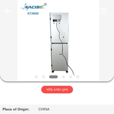
Xi'an
Kacise
Optronics
Co.,Ltd..
All
Rights
Reserved.
বাড়ি
পণ্য
ভিডিও
আমাদের
সম্পর্কে
পানির গুণমান সেন্সর
কারখানা
ভ্রমণ
Place of Origin:
CHINA