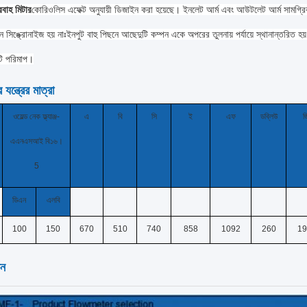
রবাহ মিটার
কোরিওলিস এফেক্ট অনুযায়ী ডিজাইন করা হয়েছে। ইনলেট আর্ম এবং আউটলেট আর্ম সামগ্রিক
 সিঙ্ক্রোনাইজ হয় নাঃইনপুট বাহু পিছনে আছেদুটি কম্পন একে অপরের তুলনায় পর্যায়ে স্থানান্তরিত হয়,
ি পরিমাপ।
যন্ত্রের মাত্রা
ওয়েল্ড নেক ফ্ল্যাঞ্জ-
এ
বি
সি
ই
এফ
ডব্লিউ
জ
এএনএসআই বি১৬।
5
ডিএন
এলবি
100
150
670
510
740
858
1092
260
19
চন