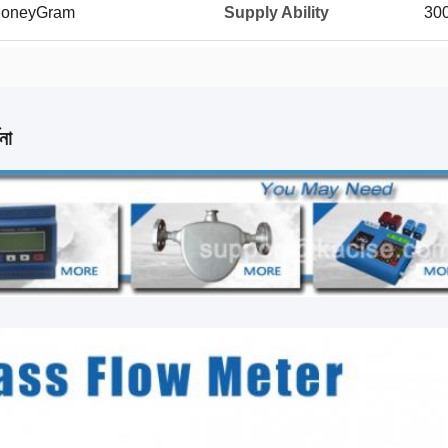
 MoneyGram
Supply Ability
300
না