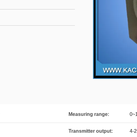
Measuring range:
0~
Transmitter output:
4-