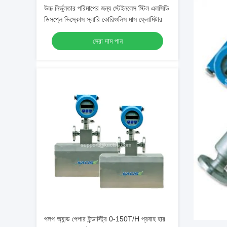
উচ্চ নির্ভুলতার পরিমাপের জন্য স্টেইনলেস স্টিল এলসিডি
ডিসপ্লে ভিস্কোস স্লারি কোরিওলিস মাস ফ্লোমিটার
সেরা দাম পান
পলপ অ্যান্ড পেপার ইন্ডাস্ট্রি 0-150T/H প্রবাহ হার