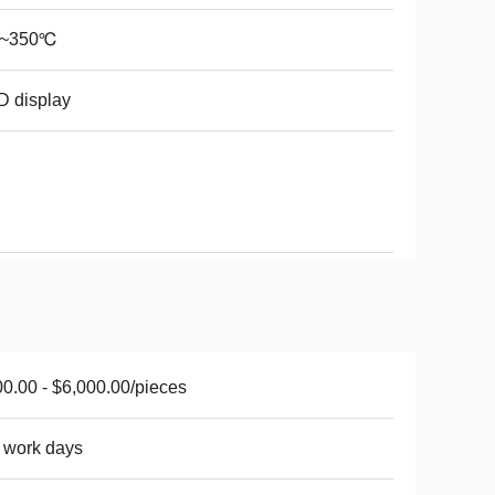
0~350℃
 display
0.00 - $6,000.00/pieces
 work days