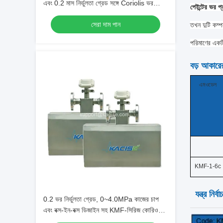
এবং 0.2 মাস নির্ভুলতা গ্রেড সঙ্গে Coriolis ভর
পেইন্টের ভর প্
প্রবাহ মিটার
সেরা দাম পান
তখন দুটি কম্পন
পরিমাণের একট
বড় আকারের 
এম
ওডেল
KMF-1-6c
যন্ত্র নির্বা
0.2 ভর নির্ভুলতা গ্রেড, 0~4.0MPa কাজের চাপ
এবং বক্স-ইন-বক্স ডিজাইন সহ KMF-সিরিজ কোরিওলিস
মাস ফ্লো মিটার