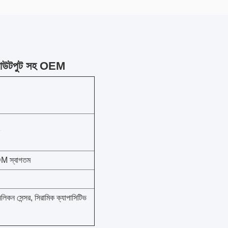
 আউটপুট সহ OEM
 স্বাগতম
িকন সেন্সর, সিরামিক ক্যাপাসিটিভ