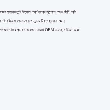
ানেজমেন্ট সিস্টেম, স্মার্ট ফায়ার কন্ট্রোল, স্পঞ্জ সিটি, স্মার্ট
ন সিরামিক ধারণক্ষমতা চাপ সেন্সর বিকাশ সুযোগ দখল।
মাণে উৎপাদন পর্যায়ে প্রবেশ করেছে।আমরা OEM অফার, ওডিএম এবং