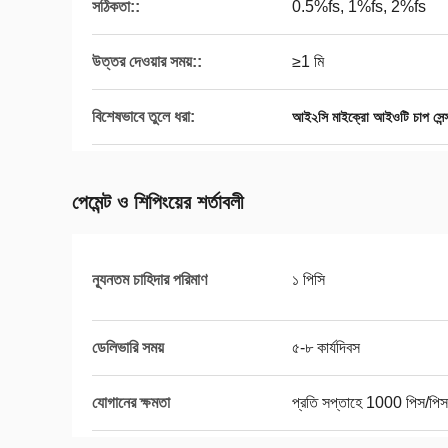
সঠিকতা::
0.5%fs, 1%fs, 2%fs
উত্তর দেওয়ার সময়::
≥1 মি
বিশেষভাবে তুলে ধরা:
আই২সি মাইক্রো আইওটি চাপ সেন্
পেমেন্ট ও শিপিংয়ের শর্তাবলী
ন্যূনতম চাহিদার পরিমাণ
১ পিসি
ডেলিভারি সময়
৫-৮ কার্যদিবস
যোগানের ক্ষমতা
প্রতি সপ্তাহে 1000 পিস/পিস