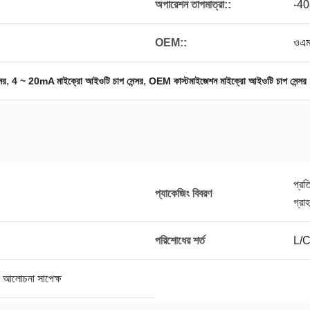
অপারেশন তাপমাত্রা::
-4
OEM::
ওএম
,
,
সর
4 ~ 20mA মাইক্রো আইওটি চাপ সেন্সর
OEM কাস্টমাইজেশন মাইক্রো আইওটি চাপ সেন্সর
প্রত
প্যাকেজিং বিবরণ
গ্রা
পরিশোধের শর্ত
L/C,
 আলোচনা সাপেক্ষ