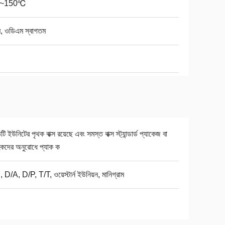
0~150℃
, ওডিএম স্বাগতম
িটি ইউনিটের পৃথক বাক্স রয়েছে এবং সমস্ত বাক্স স্ট্যান্ডার্ড প্যাকেজ বা
হকদের অনুরোধে প্যাক ক
 D/A, D/P, T/T, ওয়েস্টার্ন ইউনিয়ন, মানিগ্রাম