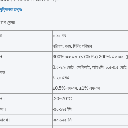
রযুক্তিগত তথ্যঃ
চাপ সেন্সর
মা
০-১০ বার
পরিমাপ, পরম, সিলিং পরিমাপ
াপ
300% এফ.এস. (≤70kPa) 200% এফ.এস. 
0.২-২.৯ ভোল্ট, এসপিআই, আই২সি, ০.৫-৪.৫ ভোল্ট, ১-
কেত
৪-২০ এমএ
±0.5% এফএস, ±1% এফএস
ম্প।
-20~70°C
ম্প।
-৪০-১২৫°সি
মাত্রা।
-৪০-১২৫°সি