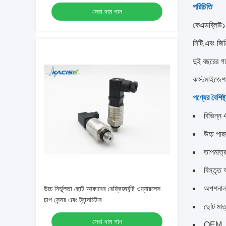
চাপ ট্রান্সডুসার
পরিচিতি
সেরা দাম পান
কেএডব্লিউ১০৭-
সিটি,এবং জি
দুই বছরের গ
কাস্টমাইজেশ
পণ্যের বৈশিষ্ট
বিভিন্
উচ্চ পার
তাপমাত্র
বিস্তৃত
অপশনাল 
উচ্চ নির্ভুলতা ছোট আকারের রেফ্রিজার্যান্ট ওয়্যারলেস
চাপ সেন্সর এবং ট্রান্সমিটার
ছোট মাত্
সেরা দাম পান
OEM, O