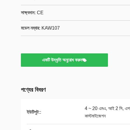
সাক্ষ্যদান:
CE
মডেল নম্বার:
KAW107
একটি উদ্ধৃতি অনুরোধ করুন
পণ্যের বিবরণ
4 ~ 20 এমএ, আই 2 সি, এ
ইউটিপুট::
কাস্টমাইজেশন