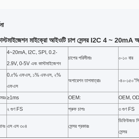
না
স্টমাইজেশন মাইক্রো আইওটি চাপ সেন্সর I2C 4 ~ 20mA
4~20mA, I2C, SPI, 0.2-
চাপের পরিসীমাঃ
০-১০ বার
2.9V, 0-5V এবং কাস্টমাইজেশন
0.৫% এফএস, ১% এফএস, ২%
অপারেশন তাপমাত্রাঃ
-৪০-১৫০°সি
এফএস
সময়ঃ
≥1ms
OEM:
OEM, ODM
২ গুণ FS
প্রুফ চাপঃ
৩ গুণ FS
ডিফিউজড সিল
ানঃ
এস এস ৩০৪
সেন্সর প্রকারঃ
সেন্সর