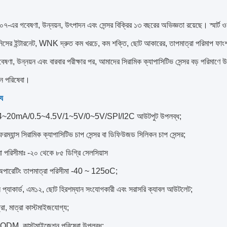
এর গবেষণা, উন্নয়ন, উৎপাদন এবং সেন্সর বিক্রির ১৩ বছরের অভিজ্ঞতা রয়েছে। স্মার্ট ওয়াটার ম্য
নিসের ইন্টারনেট, WNK দ্রুত কম খরচে, কম শক্তি, ছোট আকারের, তাপমাত্রা পরিমাপ ফাংশ
বেষণা, উন্নয়ন এবং বারবার পরীক্ষার পর, আমাদের সিরামিক ক্যাপাসিটিভ সেন্সর বড় পরি
ন পরিষেবা।
্য
ন 4~20mA/0.5~4.5V/1~5V/0~5V/SPI/I2C আউটপুট উপলব্ধ;
ফরম্যান্স সিরামিক ক্যাপাসিটিভ চাপ সেন্সর বা ডিফিউজড সিলিকন চাপ সেন্সর;
া পরিসীমাঃ -২০ থেকে ৮৫ ডিগ্রি সেলসিয়াস
 অপারেটিং তাপমাত্রা পরিসীমা -40 ~ 125oC;
প্যাকার্ড, এম১২, ছোট হিরশম্যান সংযোগকারী এবং সরাসরি ক্যাবল আউটলেট;
রা, মাত্রা কাস্টমাইজযোগ্য;
DM, কাস্টমাইজেশন পরিষেবা উপলব্ধ;