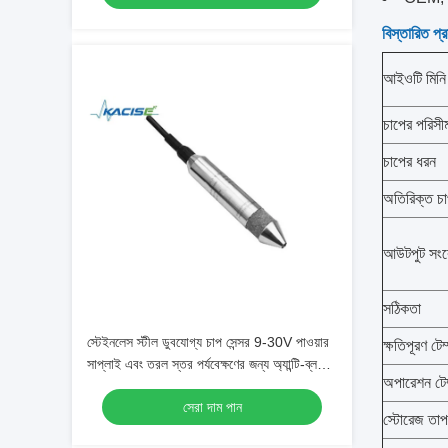
বিস্তারিত প্
আইওটি মিনি 
চাপের পরিসী
চাপের ধরন
অতিরিক্ত চ
আউটপুট সং
সঠিকতা
স্টেইনলেস স্টীল ডুবযোগ্য চাপ সেন্সর 9-30V পাওয়ার
ক্ষতিপূরণ টে
সাপ্লাই এবং তরল স্তর পর্যবেক্ষণের জন্য অ্যান্টি-ব্লক
অপারেশন টে
খুচরা যন্ত্রাংশ সহ
সেরা দাম পান
স্টোরেজ তাপ