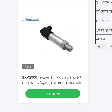
শূন্য তাপমাত্
পূর্ণ স্কেল ত
চাপ সংযোগ
প্রবেশ সুরক্ষা
আবাসন
ট্যাগ：
প
ভিডিও
GXPS900 এভিয়েশন হাই স্পিড রেল চাপ ট্রান্সমিটার
± 0.1% F.S নির্ভুলতা, 1Cr18Ni9Ti স্টেইনলেস
স্টীল এবং 4 ~ 20mA আউটপুট সংকেত
সেরা দাম পান