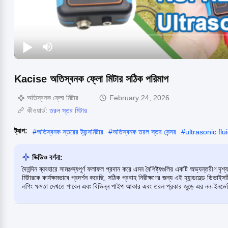
Kacise অতিস্বনক ফ্লো মিটার সঠিক পরিমাপ
অতিস্বনক ফ্লো মিটার
February 24, 2026
কীওয়ার্ড:
তরল স্তর মিটার
ট্যাগ:
#
অতিস্বনক স্তরের ট্রান্সমিটার
#
অতিস্বনক তরল স্তর সেন্সর
#
ultrasonic flu
ভিডিও বর্ণনা:
দৈনন্দিন ব্যবহারে সামঞ্জস্যপূর্ণ ফলাফল প্রদান করে এমন বৈশিষ্ট্যগুলির একটি অভ্যন
মিটারকে কার্যক্ষমভাবে প্রদর্শন করেছি, সঠিক প্রবাহ নিরীক্ষণের জন্য এই হ্যান্ডহেল্ড ড
লগিং ক্ষমতা দেখতে পাবেন এবং বিভিন্ন পাইপ আকার এবং তরল প্রকার জুড়ে এর নন-ইনভেসিভ 