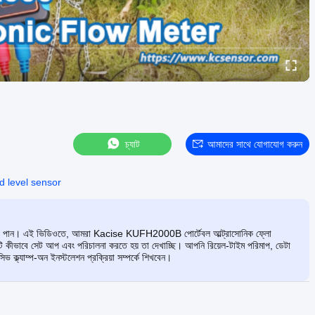
চ্যাট
আমাদের সাথে যোগাযোগ করুন
id level sensor
্তরীণ দৃশ্য পান। এই ভিডিওতে, আমরা Kacise KUFH2000B পোর্টেবল আল্ট্রাসোনিক ফ্লো
িভাইসটি কীভাবে সেট আপ এবং পরিচালনা করতে হয় তা দেখাচ্ছি। আপনি রিয়েল-টাইম পরিমাপ, ডেটা
ক্ল্যাম্প-অন ইনস্টলেশন প্রক্রিয়া সম্পর্কে শিখবেন।