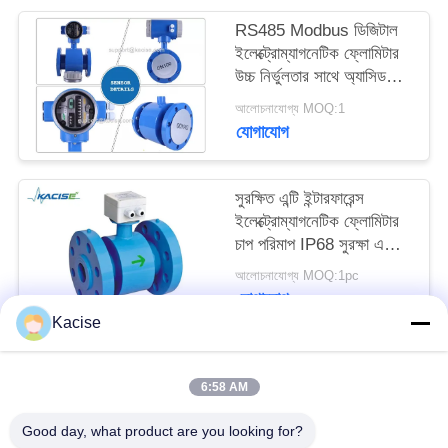
উদ্ধৃতির
RS485 Modbus ডিজিটাল
জন্য
ইলেক্ট্রোম্যাগনেটিক ফ্লোমিটার
উচ্চ নির্ভুলতার সাথে অ্যাসিড
আবেদন
অ্যালকালি প্রতিরোধী তরল জন্য
আলোচনাযোগ্য MOQ:1
যোগাযোগ
সাইট
ম্যাপ
সুরক্ষিত এন্টি ইন্টারফারেন্স
ইলেক্ট্রোম্যাগনেটিক ফ্লোমিটার
চাপ পরিমাপ IP68 সুরক্ষা এবং
গোপনীয়তা
RS485 যোগাযোগ সহ
আলোচনাযোগ্য MOQ:1pc
নীতি
যোগাযোগ
Kacise
সব
6:58 AM
Good day, what product are you looking for?