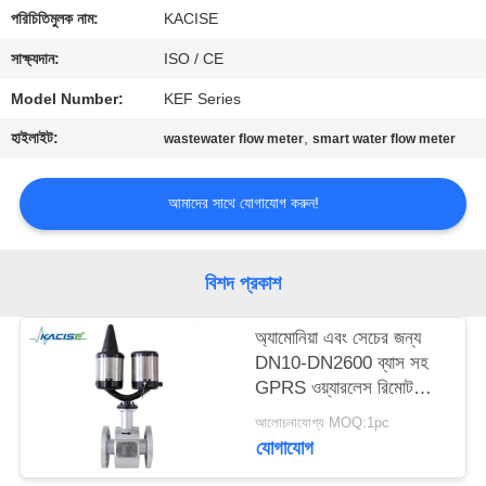
পরিচিতিমুলক নাম:
KACISE
মান
সাক্ষ্যদান:
ISO / CE
নিয়ন্ত্রণ
Model Number:
KEF Series
হাইলাইট:
,
wastewater flow meter
smart water flow meter
আমাদের
সাথে
আমাদের সাথে যোগাযোগ করুন!
যোগাযোগ
করুন
বিশদ প্রকাশ
খবর
অ্যামোনিয়া এবং সেচের জন্য
DN10-DN2600 ব্যাস সহ
GPRS ওয়্যারলেস রিমোট
সব
IP68 সুরক্ষা
আলোচনাযোগ্য MOQ:1pc
ক্ষেত্রেই
ইলেক্ট্রোম্যাগনেটিক ফ্লো মিটার
যোগাযোগ