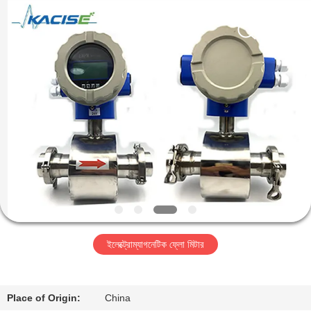
Xi'an
Kacise
Optronics
Co.,Ltd..
All
Rights
Reserved.
বাড়ি
পণ্য
ভিডিও
আমাদের
সম্পর্কে
ইলেক্ট্রোম্যাগনেটিক ফ্লো মিটার
কারখানা
ভ্রমণ
Place of Origin:
China