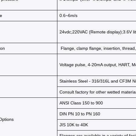
te
0.6~6m/s
24vdc
220VAC (Remote display);3.6V lith
;
ion
Flange, clamp flange, insertion, thread
Voltage pulse, 4-20mA output, HART, 
Stainless Steel - 316/316L and CF3M N
Consult factory for other wetted materia
ANSI Class 150 to 900
DIN PN 10 to PN 160
Options
JIS 10K to 40K
Flanges are available in a variety of fac