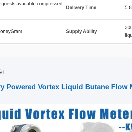
requests available compressed
Delivery Time
5-8
300
 MoneyGram
Supply Ability
liq
না
ry Powered Vortex Liquid Butane Flow 