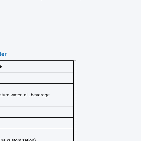
ter
e
ture water, oil, beverage
pa customization)