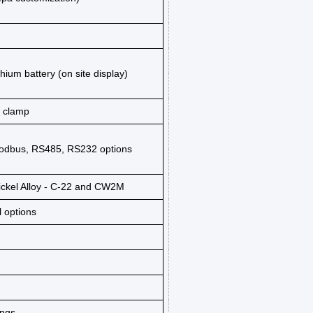
ium battery (on site display)
, clamp
Modbus, RS485, RS232 options
ickel Alloy - C-22 and CW2M
l options
ings