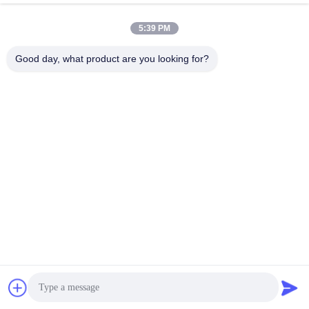
ট্র্যাকারের সাথে
ক্যাপাসিটেন্স লেভেল ট্রান্সমিটার
November 28, 2024
November 22, 2024
5:39 PM
Good day, what product are you looking for?
00:22
08:53
উচ্চ ফ্রিকোয়েন্সি 26 গিগাহার্টজ রেডার জল স্তর
KWS-290 ডিজিটাল অ্যামোনিয়া নাইট্রোজেন সেন্সর
ট্রান্সমিটার
ওভারভিউ, ওয়্যারিং এবং ডেটা রিডিং
আল্ট্রাসোনিক ট্রান্সডুসার সেন্সর
পানির গুণমান সেন্সর
November 26, 2024
February 24, 2026
02:03
02:12
Kacise অতিস্বনক ফ্লো মিটার সঠিক পরিমাপ
KWS-380 ডিজিটাল TDS সেন্সর
অতিস্বনক ফ্লো মিটার
পানির গুণমান সেন্সর
February 24, 2026
November 28, 2024