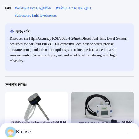
ট্যাগ:
#
অতিস্বনক স্তরের ট্রান্সমিটার
#
অতিস্বনক তরল স্তর সেন্সর
#
ultrasonic fluid level sensor
ভিডিও বর্ণনা:
Discover the High Accuracy KSLV605 4-20mA Diesel Fuel Tank Level Sensor,
designed for cars and trucks. This capacitive level sensor offers precise
measurements, multiple output options, and robust performance in harsh
environments. Perfect for liquid, oil, and solid level monitoring with high
reliability.
সম্পর্কিত ভিডিও
01:12
01:29
Kacise
IP67 ফ্লুইড লেভেল মিটার ডিজেল লেভেল
KFS100 বায়ু গতি ট্রান্সমিটার
ট্রান্সমিটার ফ্লিট ম্যানেজমেন্টের জন্য জিপিএস
অন্যান্য ভিডিও