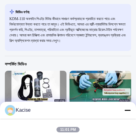
ভিডিও বর্ণনা:
KDM-110 অনলাইন পিএইচ মিটার কীভাবে সাধারণ কর্মপ্রবাহকে প্রবাহিত করতে পারে এবং
নির্ভরযোগ্যতা উন্নত করতে পারে তা জানুন। এই ভিডিওতে, আমরা এর মাল্টি-প্যারামিটার ডিসপ্লে ক্ষমতা
প্রদর্শন করি, পিএইচ, তাপমাত্রা, পরিবাহিতা এবং দ্রবীভূত অক্সিজেনের মাত্রার রিয়েল-টাইম পর্যবেক্ষণ
দেখায়। আমরা জল চিকিত্সা এবং রাসায়নিক উত্পাদন পরিবেশে স্বজ্ঞাত ইন্টারফেস, ক্রমাঙ্কন প্রক্রিয়া এবং
শিল্প অ্যাপ্লিকেশন ব্যাখ্যা করার সময় দেখুন।
সম্পর্কিত ভিডিও
00:09
02:01
Kacise
নির্ভুল COD সেন্সর RS485 Modbus IP68
KPS400 ইমারসন লেভেল মিটার
পানির গুণমান সেন্সর
পানির গুণমান সেন্সর
May 08, 2026
February 24, 2026
11:01 PM