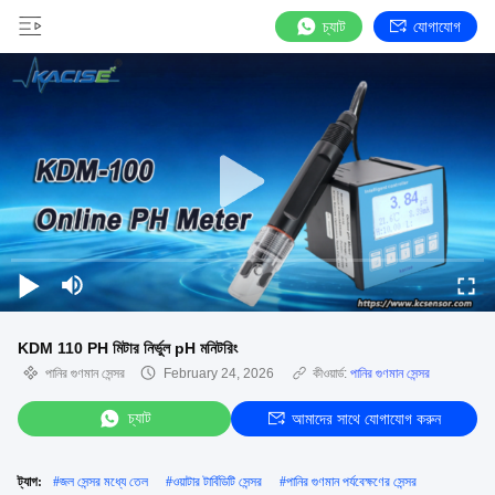
চ্যাট
যোগাযোগ
KDM 110 PH মিটার নির্ভুল pH মনিটরিং
পানির গুণমান সেন্সর
February 24, 2026
কীওয়ার্ড:
পানির গুণমান সেন্সর
চ্যাট
আমাদের সাথে যোগাযোগ করুন
ট্যাগ:
#
জল সেন্সর মধ্যে তেল
#
ওয়াটার টার্বিডিটি সেন্সর
#
পানির গুণমান পর্যবেক্ষণের সেন্সর