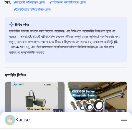
ট্যাগ:
#
জলরোধী অতিস্বনক সেন্সর
#
অতিস্বনক জ্বালানী স্তর সেন্সর
#
ইন্ডাস্ট্রিয়াল আল্ট্রাসোনিক সেন্সর
ভিডিও বর্ণনা:
ব্যবহারিক ব্যবহার সম্পর্কে দ্রুত উত্তর প্রয়োজন? এই ভিডিওতে প্রয়োজনীয় বিষয়গুলো তুলে ধরা
হয়েছে। আমরা KUS550 আল্ট্রাসোনিক লেভেল মিটারের সম্পূর্ণ তারের প্রক্রিয়া প্রদর্শন করার সময়
দেখুন, আপনাকে ধাপে ধাপে দেখানো হচ্ছে কিভাবে বিদ্যুৎ সংযোগ করতে হয়, অ্যানালগ আউটপুট (0-
10V/4-20mA), এবং শিল্প অটোমেশন অ্যাপ্লিকেশনগুলিতে নির্ভরযোগ্য ট্যাঙ্ক এবং বিন স্তর
পরিমাপের জন্য ডিজিটাল সংকেত।
সম্পর্কিত ভিডিও
00:12
01:38
Kacise
KUS630D অতিস্বনক স্তরের সেন্সর 30m
KUS3000 অতিস্বনক স্তর মিটার নির্ভরযোগ্য
জলরোধী
পরিমাপ
আল্ট্রাসোনিক ট্রান্সডুসার সেন্সর
আল্ট্রাসোনিক ট্রান্সডুসার সেন্সর